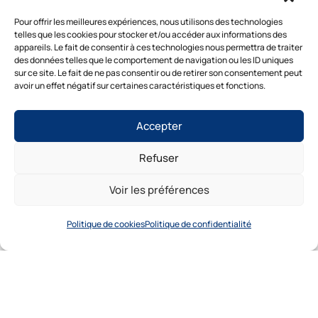
Pour offrir les meilleures expériences, nous utilisons des technologies
J’accepte que mes données soient utilisées pour
telles que les cookies pour stocker et/ou accéder aux informations des
me recontacter.
appareils. Le fait de consentir à ces technologies nous permettra de traiter
des données telles que le comportement de navigation ou les ID uniques
sur ce site. Le fait de ne pas consentir ou de retirer son consentement peut
avoir un effet négatif sur certaines caractéristiques et fonctions.
Être rappelé
Besoin d’un diagnostic ?
Accepter
Nos experts vous répondent
sous 48h
Refuser
1. Inspection gratuite →2. Devis clair →3.
Intervention rapide
Voir les préférences
Diagnostic gratuit
Politique de cookies
Politique de confidentialité