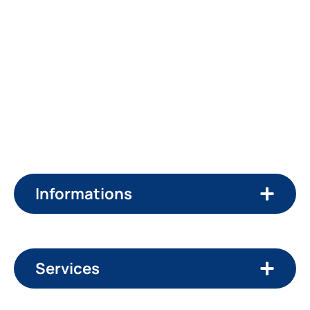
Groupe spécialisé dans la rénovation de l’habitat
,
Mieux Bâtir accompagne les particuliers partout en
France avec une approche globale et encadrée.
Informations
Services