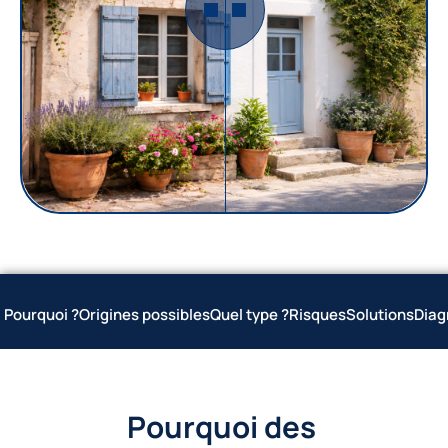
Pourquoi ?
Origines possibles
Quel type ?
Risques
Solutions
Diag
Pourquoi des 