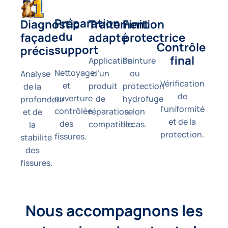
Préparation 
Finition 
Diagnostic 
Traitement 
du 
protectrice
façade 
adapté
Contrôle 
support
précis
final
Peinture
Application
Nettoyage
ou
d’un
Analyse
Vérification
et
protection
produit
de la
de
ouverture
hydrofuge
de
profondeur
l’uniformité
contrôlée
selon
réparation
et de
et de la
des
le cas.
compatible.
la
protection.
fissures.
stabilité
des
fissures.
Nous accompagnons les