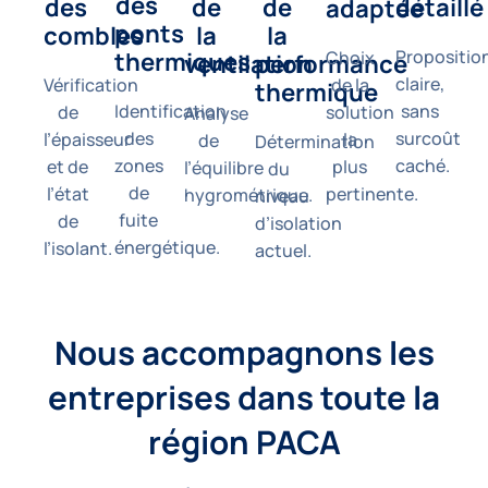
des 
détaillé
de 
des 
de 
adaptée
ponts 
la 
combles
la 
Propositio
thermiques
Choix
performance 
ventilation
claire,
de la
Vérification
thermique
sans
Identification
solution
de
Analyse
surcoût
des
la
l’épaisseur
de
Détermination
caché.
zones
plus
et de
l’équilibre
du
de
pertinente.
l’état
hygrométrique.
niveau
fuite
de
d’isolation
énergétique.
l’isolant.
actuel.
Nous accompagnons les
entreprises dans toute la
région PACA