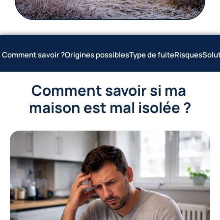
Comment savoir ?
Origines possibles
Type de fuite
Risques
Solu
Comment savoir si ma 
maison est mal isolée ?