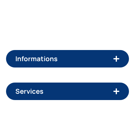
Groupe spécialisé dans la rénovation de l’habitat
,
Mieux Bâtir accompagne les particuliers partout en
France avec une approche globale et encadrée.
Informations
Services
Emails
mieuxbatir13830@gmail.com