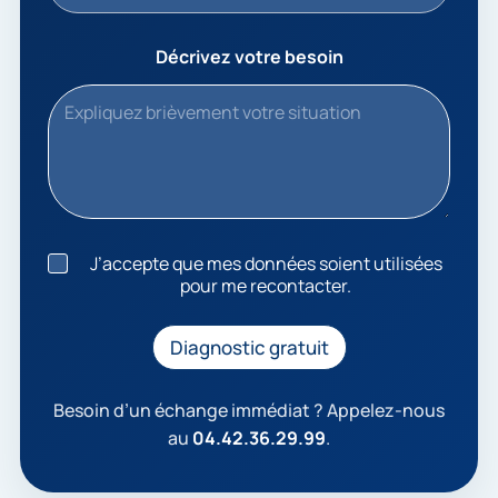
Décrivez votre besoin
J
J’accepte que mes données soient utilisées
’
pour me recontacter.
a
c
c
Diagnostic gratuit
e
p
t
Besoin d’un échange immédiat ? Appelez-nous
e
au
04.42.36.29.99
.
q
u
e