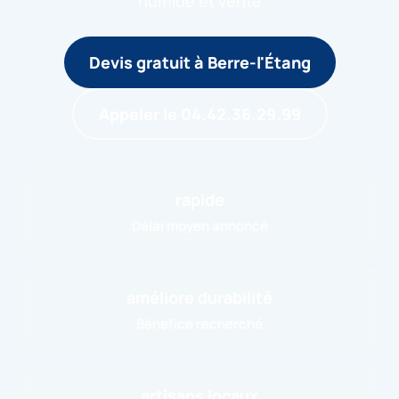
humide et venté
Devis gratuit à Berre-l'Étang
Appeler le 04.42.36.29.99
rapide
Délai moyen annoncé
améliore durabilité
Bénéfice recherché
artisans locaux