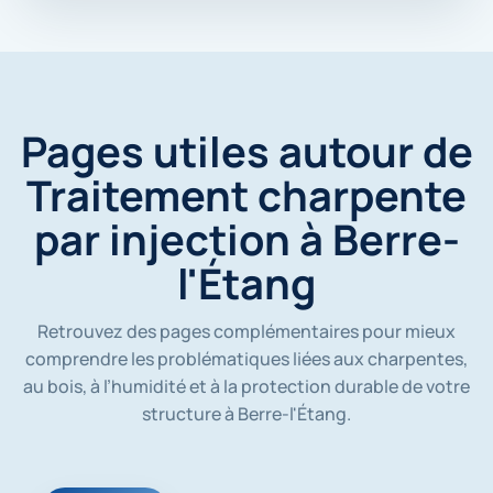
m
e
s
d
o
n
Pages utiles autour de
n
é
Traitement charpente
e
s
par injection à Berre-
s
o
l'Étang
i
e
n
t
Retrouvez des pages complémentaires pour mieux
u
comprendre les problématiques liées aux charpentes,
t
au bois, à l’humidité et à la protection durable de votre
i
l
structure à Berre-l'Étang.
i
s
é