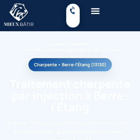
Accueil
›
Charpente
›
Traitement charpente par injection Berre-l'Étang
Charpente • Berre-l'Étang (13130)
Traitement charpente
par injection à Berre-
l'Étang
À Berre-l'Étang, humidité et pollution impactent
les charpentes Spécialiste environnement