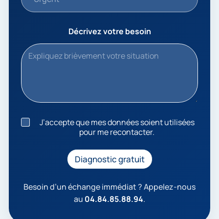
Décrivez votre besoin
J
J’accepte que mes données soient utilisées
’
pour me recontacter.
a
c
c
Diagnostic gratuit
e
p
t
Besoin d’un échange immédiat ? Appelez-nous
e
au
04.84.85.88.94
.
q
u