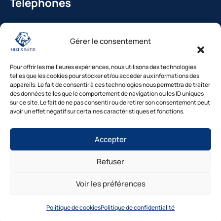
Téléphones
La Bédoule : 04.42.36.29.99
Gérer le consentement
St-Cannat : 04.42.36.29.99
Solliès-Pont : 04.94.38.22.19
Pour offrir les meilleures expériences, nous utilisons des technologies
Cavaillon : 04.84.85.88.94
telles que les cookies pour stocker et/ou accéder aux informations des
appareils. Le fait de consentir à ces technologies nous permettra de traiter
Le Beausset : 04.94.38.22.19
des données telles que le comportement de navigation ou les ID uniques
sur ce site. Le fait de ne pas consentir ou de retirer son consentement peut
avoir un effet négatif sur certaines caractéristiques et fonctions.
Besoin d’un diagnostic ?
Accepter
Nos experts vous répondent
sous 48h
Refuser
© Mieux Bâtir – Tous droits réservés |
Mentions légales
|
1. Inspection gratuite →2. Devis clair →3.
Intervention rapide
Politique de confidentialité
|
Cookies
|
Gestion des
Voir les préférences
consentements
|
Accessibilité
|
Plan du site
Diagnostic gratuit
Site réalisé par Mieux Bâtir
Politique de cookies
Politique de confidentialité