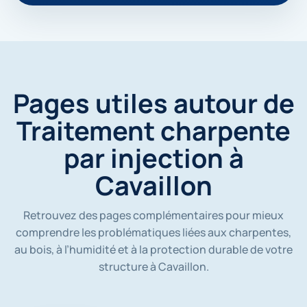
e
m
e
s
d
o
n
Pages utiles autour de
n
é
Traitement charpente
e
s
par injection à
s
o
Cavaillon
i
e
n
t
Retrouvez des pages complémentaires pour mieux
u
comprendre les problématiques liées aux charpentes,
t
au bois, à l’humidité et à la protection durable de votre
i
l
structure à Cavaillon.
i
s
é