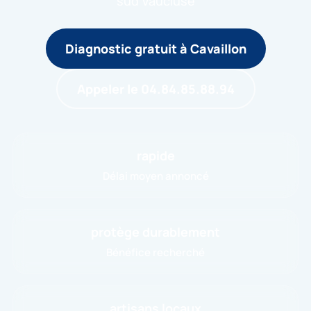
sud Vaucluse
Diagnostic gratuit à Cavaillon
Appeler le 04.84.85.88.94
rapide
Délai moyen annoncé
protège durablement
Bénéfice recherché
artisans locaux