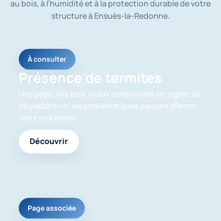
au bois, à l’humidité et à la protection durable de votre
i
l
structure à Ensuès-la-Redonne.
i
s
é
e
À consulter
s
p
Présence de termites
o
u
Une page utile pour mieux comprendre les signes de
r
dégradation et les problématiques pouvant affecter
m
votre charpente.
e
r
e
Découvrir
c
o
n
t
a
c
t
Page associée
e