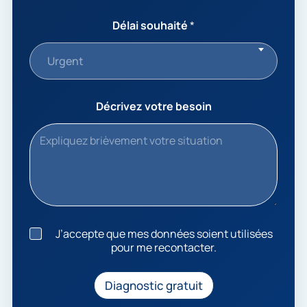
Délai souhaité
*
Urgent
Décrivez votre besoin
J
J’accepte que mes données soient utilisées
’
pour me recontacter.
a
c
c
Diagnostic gratuit
e