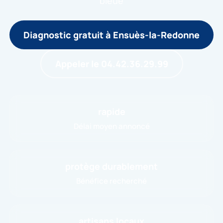
bleue
Diagnostic gratuit à Ensuès-la-Redonne
Appeler le 04.42.36.29.99
rapide
Délai moyen annoncé
protège durablement
Bénéfice recherché
artisans locaux