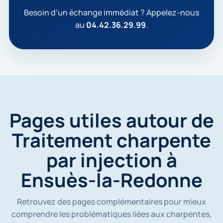
p
t
Besoin d’un échange immédiat ? Appelez-nous
e
au
04.42.36.29.99
.
q
u
e
m
e
s
d
o
n
Pages utiles autour de
n
é
Traitement charpente
e
s
par injection à
s
o
Ensuès-la-Redonne
i
e
n
t
Retrouvez des pages complémentaires pour mieux
u
comprendre les problématiques liées aux charpentes,
t