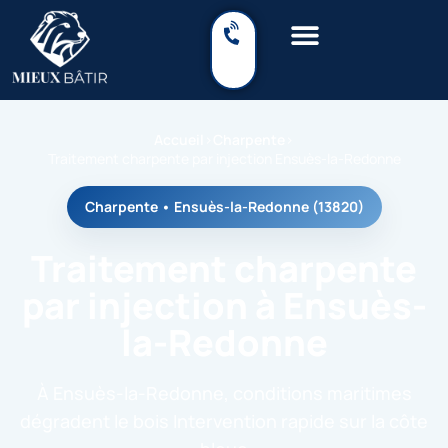
Accueil
›
Charpente
›
Traitement charpente par injection Ensuès-la-Redonne
Charpente • Ensuès-la-Redonne (13820)
Traitement charpente
par injection à Ensuès-
la-Redonne
À Ensuès-la-Redonne, conditions maritimes
dégradent le bois Intervention rapide sur la côte