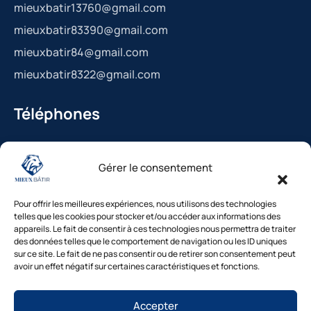
mieuxbatir13760@gmail.com
mieuxbatir83390@gmail.com
mieuxbatir84@gmail.com
mieuxbatir8322@gmail.com
Téléphones
La Bédoule : 04.42.36.29.99
Gérer le consentement
St-Cannat : 04.42.36.29.99
Solliès-Pont : 04.94.38.22.19
Pour offrir les meilleures expériences, nous utilisons des technologies
Cavaillon : 04.84.85.88.94
telles que les cookies pour stocker et/ou accéder aux informations des
appareils. Le fait de consentir à ces technologies nous permettra de traiter
Le Beausset : 04.94.38.22.19
des données telles que le comportement de navigation ou les ID uniques
sur ce site. Le fait de ne pas consentir ou de retirer son consentement peut
avoir un effet négatif sur certaines caractéristiques et fonctions.
Besoin d’un diagnostic ?
Accepter