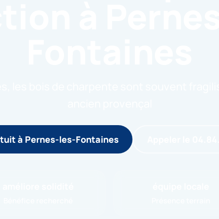
ction à Pernes
Fontaines
, les bois de charpente sont souvent fragili
ancien provençal
tuit à Pernes-les-Fontaines
Appeler le 04.84
améliore solidité
équipe locale
Bénéfice recherché
Présence terrain