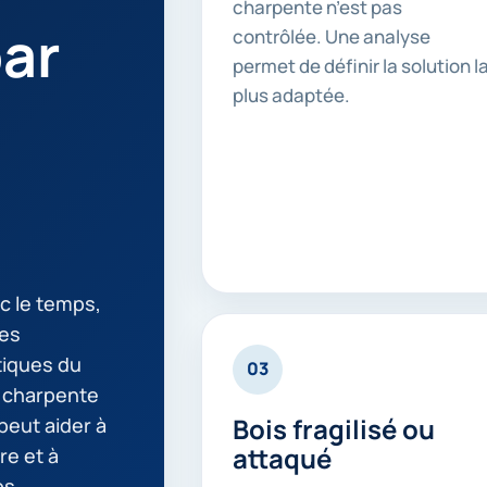
charpente n’est pas
ar
contrôlée. Une analyse
permet de définir la solution l
plus adaptée.
c le temps,
tes
tiques du
03
z charpente
Bois fragilisé ou
peut aider à
attaqué
re et à
ps.