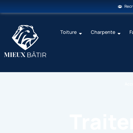
Rec
Toiture
Charpente
F
Acc
Trait