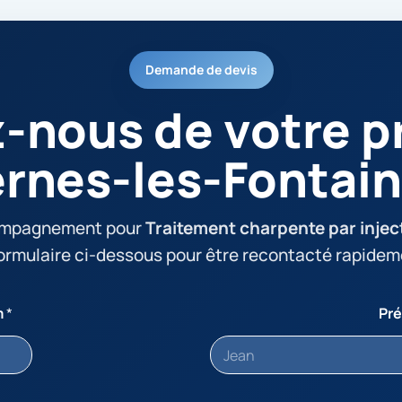
Demande de devis
z-nous de votre pr
rnes-les-Fontai
ompagnement pour
Traitement charpente par injec
formulaire ci-dessous pour être recontacté rapidem
m
*
Pr