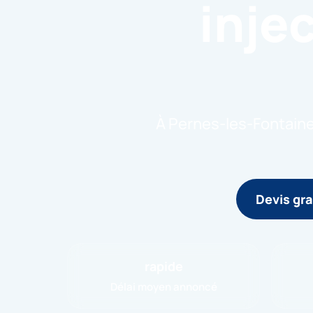
inje
À Pernes-les-Fontaines
Devis gra
rapide
Délai moyen annoncé