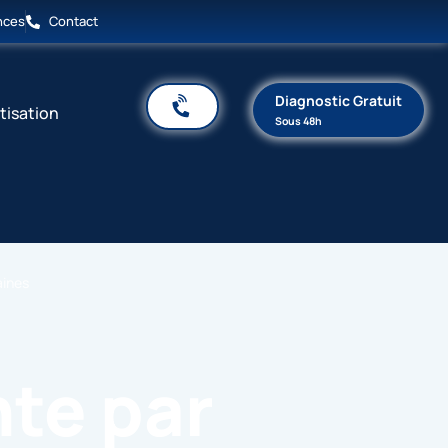
nces
Contact
Diagnostic Gratuit
tisation
Sous 48h
aines
te par