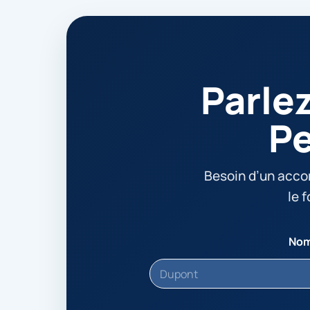
Parle
Pe
Besoin d’un acc
le 
No