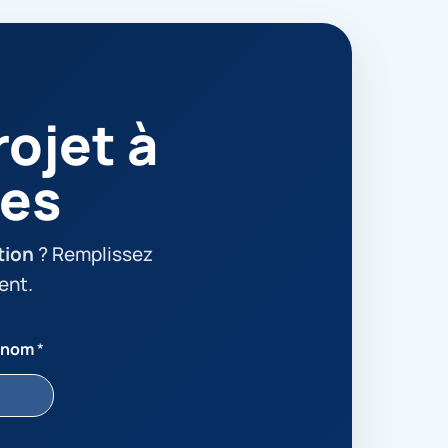
ojet à
nes
tion
? Remplissez
ent.
énom
*