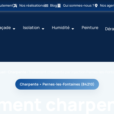
rutement
Nos réalisations
Blog
Qui sommes-nous ?
Nos age
açade
Isolation
Humidité
Peinture
Déra
ueil
›
Charpente
›
Traitement charpente par injection Pernes-les-Font
Charpente • Pernes-les-Fontaines (84210)
ement charpen