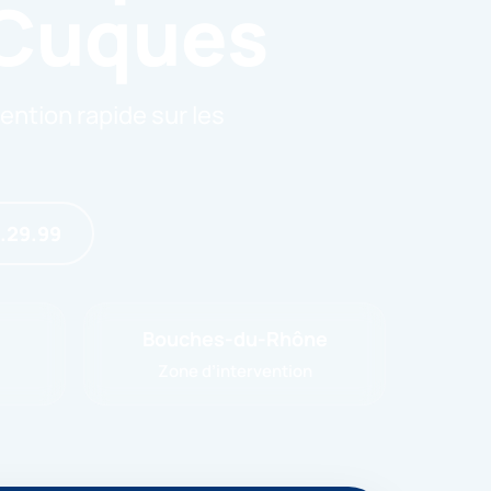
-Cuques
ention rapide sur les
6.29.99
Bouches-du-Rhône
Zone d’intervention