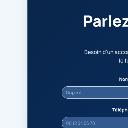
Parle
Besoin d’un acc
le 
No
Télép