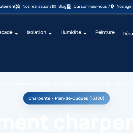
rutement
Nos réalisations
Blog
Qui sommes-nous ?
Nos age
açade
Isolation
Humidité
Peinture
Déra
ccueil
›
Charpente
›
Traitement charpente par injection Plan-de-Cuqu
Charpente • Plan-de-Cuques (13380)
ement charpen