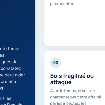
plus adaptée.
c le temps,
tes
tiques du
03
 constatez
Bois fragilisé ou
ée peut aider
attaqué
ture et à
ps.
Avec le temps, le bois de
charpente peut être affaibli
ns les
par les insectes, les
es à Plan-de-