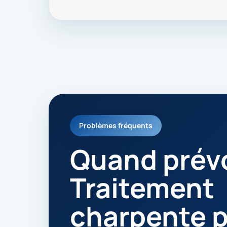
Problèmes fréquents
Quand prévo
Traitement
charpente p