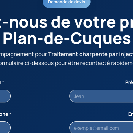
Demande de devis
z-nous de votre pr
Plan-de-Cuques
ompagnement pour
Traitement charpente par injec
formulaire ci-dessous pour être recontacté rapidem
m
*
Pr
hone
*
E