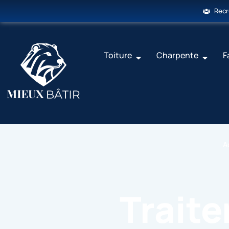
Rec
Toiture
Charpente
F
A
Trait