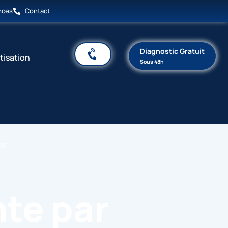
nces
Contact
Diagnostic Gratuit
tisation
Sous 48h
es
te par