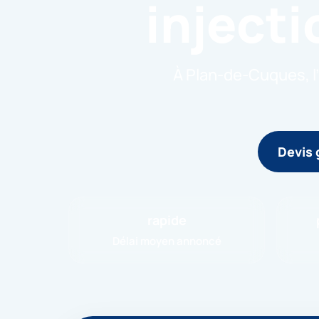
inject
À Plan-de-Cuques, l’
Devis 
rapide
Délai moyen annoncé