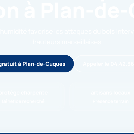
ion à Plan-de
humidité favorise les attaques du bois Interv
hauteurs marseillaises
gratuit à Plan-de-Cuques
Appeler le 04.42.3
protège charpente
artisans locaux
Bénéfice recherché
Présence terrain