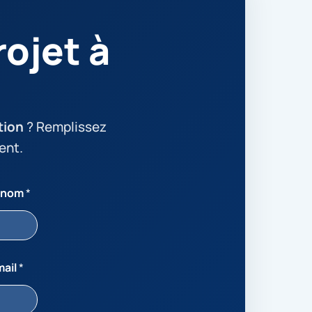
ojet à
tion
? Remplissez
ent.
énom
*
mail
*