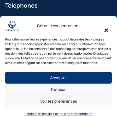
Téléphones
La Bédoule : 04.42.36.29.99
Gérer le consentement
St-Cannat : 04.42.36.29.99
Solliès-Pont : 04.94.38.22.19
Pour offrir les meilleures expériences, nous utilisons des technologies
Cavaillon : 04.84.85.88.94
telles que les cookies pour stocker et/ou accéder aux informations des
appareils. Le fait de consentir à ces technologies nous permettra de traiter
Le Beausset : 04.94.38.22.19
des données telles que le comportement de navigation ou les ID uniques
sur ce site. Le fait de ne pas consentir ou de retirer son consentement peut
avoir un effet négatif sur certaines caractéristiques et fonctions.
Besoin d’un diagnostic ?
Accepter
Nos experts vous répondent
sous 48h
Refuser
© Mieux Bâtir – Tous droits réservés |
Mentions légales
|
1. Inspection gratuite →2. Devis clair →3.
Intervention rapide
Politique de confidentialité
|
Cookies
|
Gestion des
Voir les préférences
consentements
|
Accessibilité
|
Plan du site
Diagnostic gratuit
Site réalisé par Mieux Bâtir
Politique de cookies
Politique de confidentialité