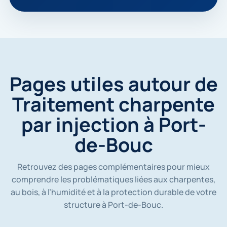
u
e
m
e
s
d
o
n
Pages utiles autour de
n
é
Traitement charpente
e
s
par injection à Port-
s
o
de-Bouc
i
e
n
t
Retrouvez des pages complémentaires pour mieux
u
comprendre les problématiques liées aux charpentes,
t
au bois, à l’humidité et à la protection durable de votre
i
l
structure à Port-de-Bouc.
i
s