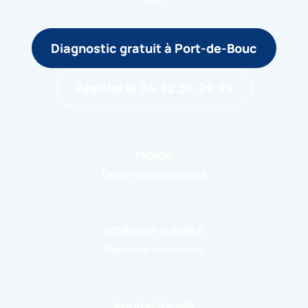
mer
Diagnostic gratuit à Port-de-Bouc
Appeler le 04.42.36.29.99
rapide
Délai moyen annoncé
améliore solidité
Bénéfice recherché
équipe locale