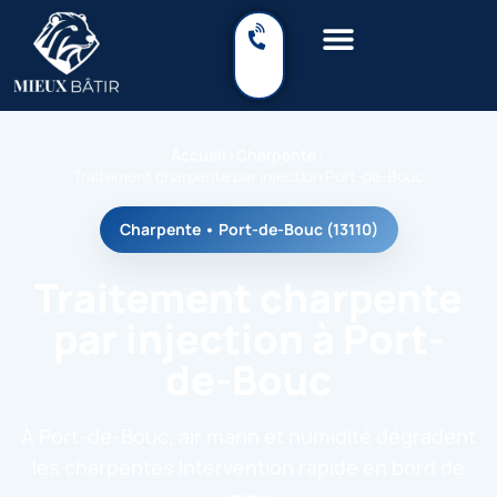
Accueil
›
Charpente
›
Traitement charpente par injection Port-de-Bouc
Charpente • Port-de-Bouc (13110)
Traitement charpente
par injection à Port-
de-Bouc
À Port-de-Bouc, air marin et humidité dégradent
les charpentes Intervention rapide en bord de