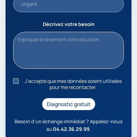
Urgent
Décrivez votre besoin
J
J’accepte que mes données soient utilisées
’
pour me recontacter.
a
c
c
Diagnostic gratuit
e
p
t
Besoin d’un échange immédiat ? Appelez-nous
e
au
04.42.36.29.99
.
q