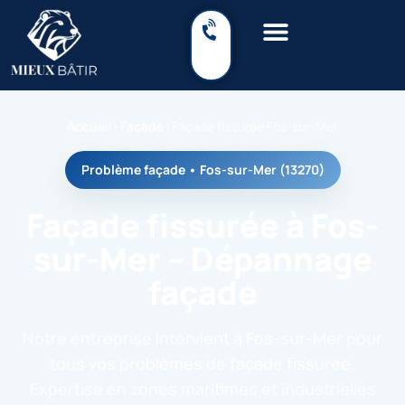
Accueil
›
Façade
›
Façade fissurée Fos-sur-Mer
Problème façade • Fos-sur-Mer (13270)
Façade fissurée à Fos-
sur-Mer – Dépannage
façade
Notre entreprise intervient à Fos-sur-Mer pour
tous vos problèmes de façade fissurée.
Expertise en zones maritimes et industrielles