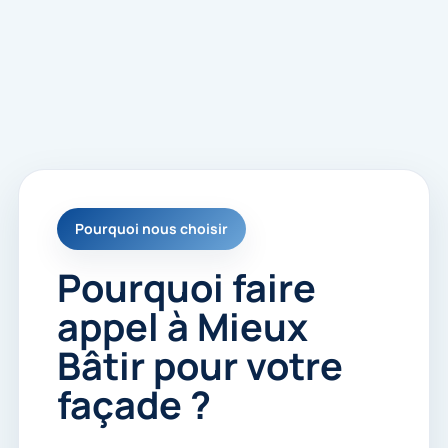
s
é
e
s
p
o
u
r
m
e
r
e
Pourquoi nous choisir
c
o
n
Pourquoi faire
t
a
appel à Mieux
c
t
Bâtir pour votre
e
r
façade ?
.
*