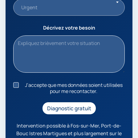
Urgent
Décrivez votre besoin
J
J’accepte que mes données soient utilisées
’
pour me recontacter.
a
c
c
Diagnostic gratuit
e
p
t
Intervention possible à Fos-sur-Mer, Port-de-
e
Bouc Istres Martigues et plus largement sur le
q