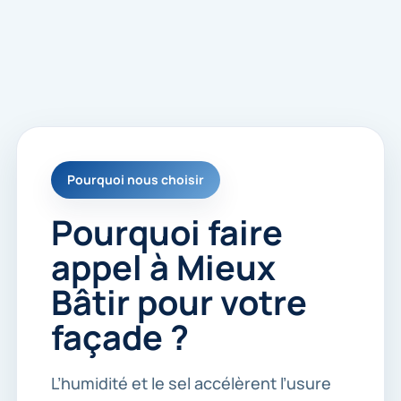
e
s
p
o
u
r
m
e
r
e
Pourquoi nous choisir
c
o
n
Pourquoi faire
t
a
appel à Mieux
c
t
Bâtir pour votre
e
r
façade ?
.
*
L’humidité et le sel accélèrent l’usure