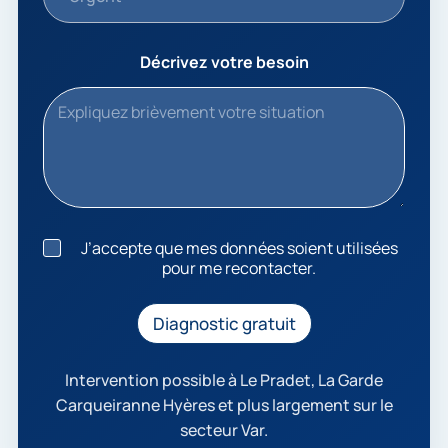
Décrivez votre besoin
J
J’accepte que mes données soient utilisées
’
pour me recontacter.
a
c
c
Diagnostic gratuit
e
p
t
Intervention possible à Le Pradet, La Garde
e
Carqueiranne Hyères et plus largement sur le
q
secteur Var.
u