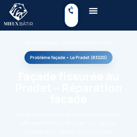
Accueil
›
Façade
›
Façade fissurée Le Pradet
Problème façade • Le Pradet (83220)
Façade fissurée au
Pradet – Réparation
façade
Nous intervenons au Pradet pour traiter
efficacement les fissures sur façade.
Intervention rapide secteur côtier