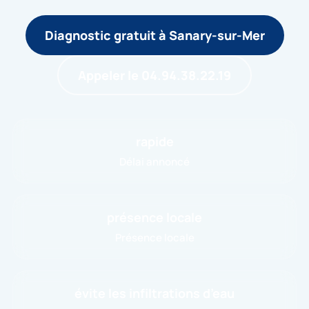
Diagnostic gratuit à Sanary-sur-Mer
Appeler le 04.94.38.22.19
rapide
Délai annoncé
présence locale
Présence locale
évite les infiltrations d’eau