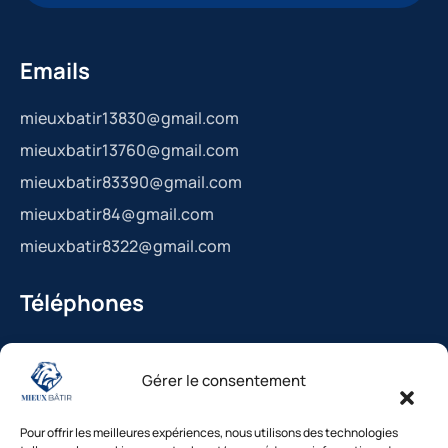
Emails
mieuxbatir13830@gmail.com
mieuxbatir13760@gmail.com
mieuxbatir83390@gmail.com
mieuxbatir84@gmail.com
mieuxbatir8322@gmail.com
Téléphones
La Bédoule : 04.42.36.29.99
Gérer le consentement
St-Cannat : 04.42.36.29.99
Solliès-Pont : 04.94.38.22.19
Pour offrir les meilleures expériences, nous utilisons des technologies
Cavaillon : 04.84.85.88.94