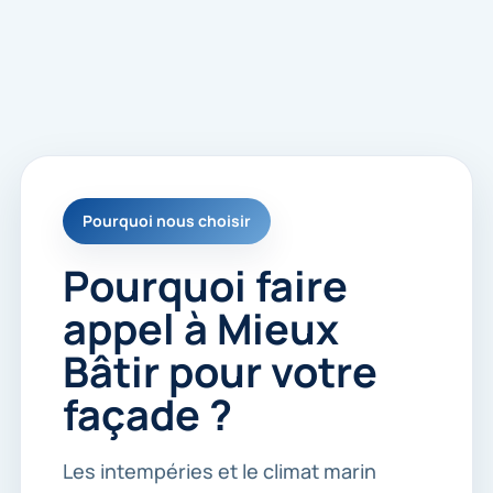
e
s
p
o
u
r
m
e
r
e
Pourquoi nous choisir
c
o
n
Pourquoi faire
t
a
appel à Mieux
c
t
Bâtir pour votre
e
r
façade ?
.
*
Les intempéries et le climat marin