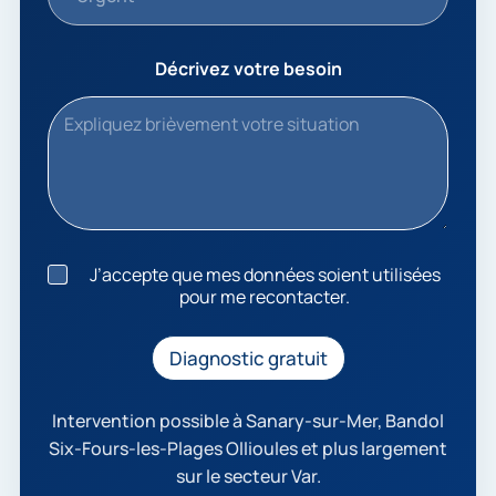
Décrivez votre besoin
J
J’accepte que mes données soient utilisées
’
pour me recontacter.
a
c
c
Diagnostic gratuit
e
p
t
Intervention possible à Sanary-sur-Mer, Bandol
e
Six-Fours-les-Plages Ollioules et plus largement
q
sur le secteur Var.
u