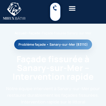
Accueil
›
Façade
›
Façade fissurée Sanary-sur-Mer
Problème façade • Sanary-sur-Mer (83110)
Façade fissurée à
Sanary-sur-Mer –
Intervention rapide
Notre équipe intervient à Sanary-sur-Mer pour
restaurer durablement les façades fissurées.
Intervention rapide sur le littoral