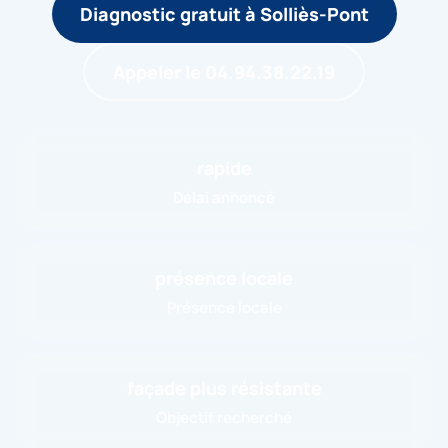
Diagnostic gratuit à Solliès-Pont
Appeler le 04.94.38.22.19
rapide
Délai annoncé
présence locale
Présence locale
façade plus résistante
Objectif recherché