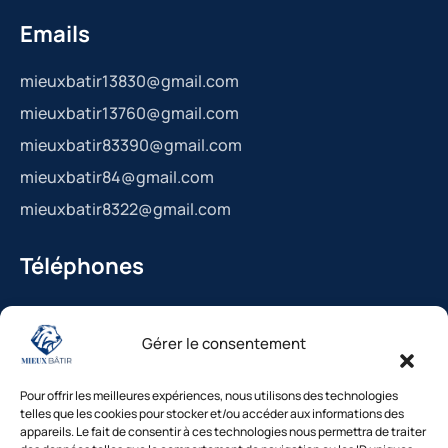
Emails
mieuxbatir13830@gmail.com
mieuxbatir13760@gmail.com
mieuxbatir83390@gmail.com
mieuxbatir84@gmail.com
mieuxbatir8322@gmail.com
Téléphones
La Bédoule : 04.42.36.29.99
Gérer le consentement
St-Cannat : 04.42.36.29.99
Solliès-Pont : 04.94.38.22.19
Pour offrir les meilleures expériences, nous utilisons des technologies
Cavaillon : 04.84.85.88.94
telles que les cookies pour stocker et/ou accéder aux informations des
appareils. Le fait de consentir à ces technologies nous permettra de traiter
Le Beausset : 04.94.38.22.19