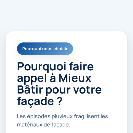
p
o
u
r
m
e
r
e
Pourquoi nous choisir
c
o
n
Pourquoi faire
t
a
appel à Mieux
c
t
Bâtir pour votre
e
r
façade ?
.
*
Les épisodes pluvieux fragilisent les
matériaux de façade.