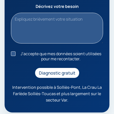
Décrivez votre besoin
J
J’accepte que mes données soient utilisées
’
pour me recontacter.
a
c
c
Diagnostic gratuit
e
p
t
Intervention possible à Solliès-Pont, La Crau La
e
Farlède Solliès-Toucas et plus largement sur le
q
secteur Var.
u
e
m