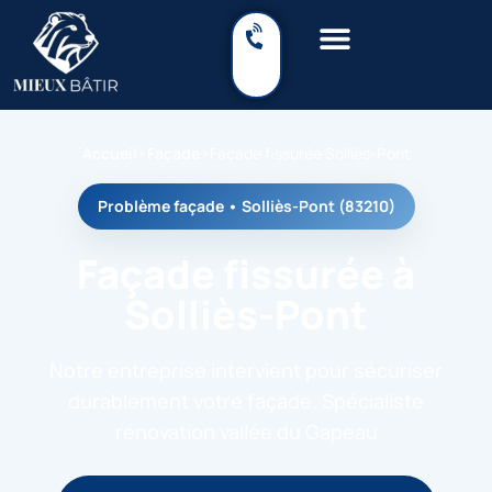
Accueil
›
Façade
›
Façade fissurée Solliès-Pont
Problème façade • Solliès-Pont (83210)
Façade fissurée à
Solliès-Pont
Notre entreprise intervient pour sécuriser
durablement votre façade. Spécialiste
rénovation vallée du Gapeau