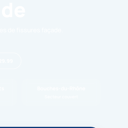
ade
es de fissures façade.
29.99
ts
Bouches-du-Rhône
Secteur couvert