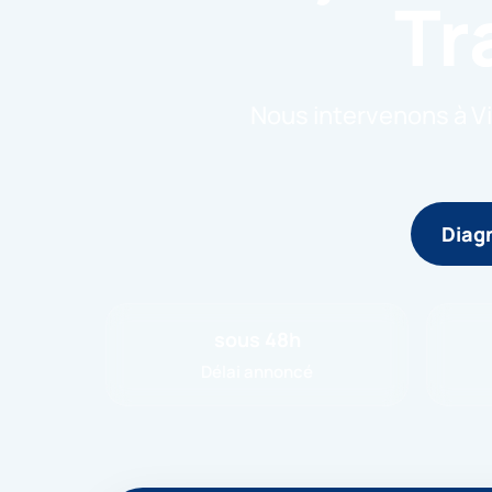
Tr
Nous intervenons à Vi
Diagn
sous 48h
Délai annoncé