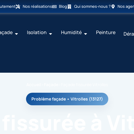
rutement
Nos réalisations
Blog
Qui sommes-nous ?
Nos age
açade
Isolation
Humidité
Peinture
Déra
Accueil
›
Façade
›
Façade fissurée Vitrolles
Problème façade • Vitrolles (13127)
fissurée à Vit