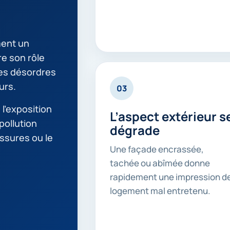
ment un
re son rôle
des désordres
urs.
03
l’exposition
L’aspect extérieur s
 pollution
dégrade
issures ou le
Une façade encrassée,
tachée ou abîmée donne
rapidement une impression d
logement mal entretenu.