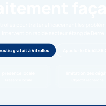
aitement faç
trolles pour traiter efficacement les problèm
Intervention rapide secteur étang de Berre
ostic gratuit à Vitrolles
Appeler le 04.42.36.
présence locale
limitation des dégâ
Présence locale
Objectif recherché