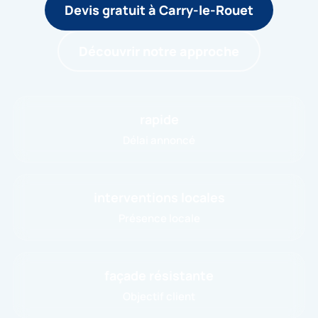
Devis gratuit à Carry-le-Rouet
Découvrir notre approche
rapide
Délai annoncé
interventions locales
Présence locale
façade résistante
Objectif client