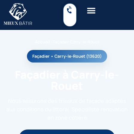
Accueil
›
Façadier Carry-le-Rouet
Façadier • Carry-le-Rouet (13620)
Façadier à Carry-le-
Rouet
Nous assurons des travaux de façade adaptés
aux conditions du littoral. Spécialiste rénovation
en zone côtière