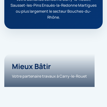
e
Sausset-les-Pins Ensuès-la-Redonne Martigues
q
ou plus largement le secteur Bouches-du-
u
e
Rhône.
m
e
s
d
o
n
n
é
e
s
Mieux Bâtir
s
o
i
Votre partenaire travaux à Carry-le-Rouet
e
n
t
u
t
i