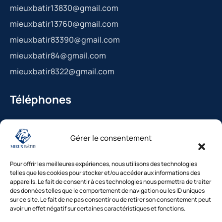
mieuxbatir13830@gmail.com
mieuxbatir13760@gmail.com
mieuxbatir83390@gmail.com
mieuxbatir84@gmail.com
mieuxbatir8322@gmail.com
Téléphones
La Bédoule : 04.42.36.29.99
Gérer le consentement
St-Cannat : 04.42.36.29.99
Solliès-Pont : 04.94.38.22.19
Pour offrir les meilleures expériences, nous utilisons des technologies
Cavaillon : 04.84.85.88.94
telles que les cookies pour stocker et/ou accéder aux informations des
appareils. Le fait de consentir à ces technologies nous permettra de traiter
Le Beausset : 04.94.38.22.19
des données telles que le comportement de navigation ou les ID uniques
sur ce site. Le fait de ne pas consentir ou de retirer son consentement peut
avoir un effet négatif sur certaines caractéristiques et fonctions.