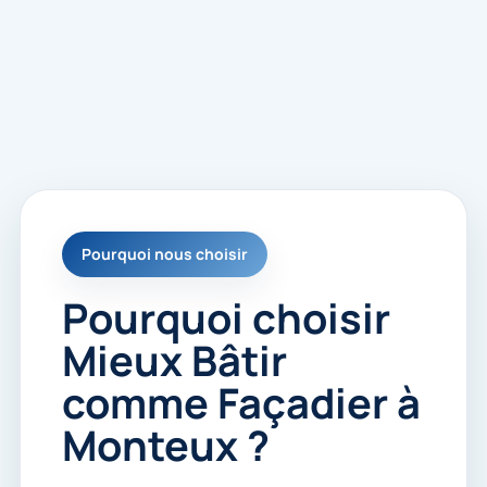
s
é
e
s
p
o
u
r
m
e
r
e
Pourquoi nous choisir
c
o
n
Pourquoi choisir
t
a
Mieux Bâtir
c
t
comme Façadier à
e
r
Monteux ?
.
*