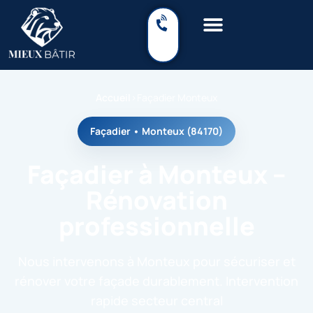
Accueil
›
Façadier Monteux
Façadier • Monteux (84170)
Façadier à Monteux –
Rénovation
professionnelle
Nous intervenons à Monteux pour sécuriser et
rénover votre façade durablement. Intervention
rapide secteur central