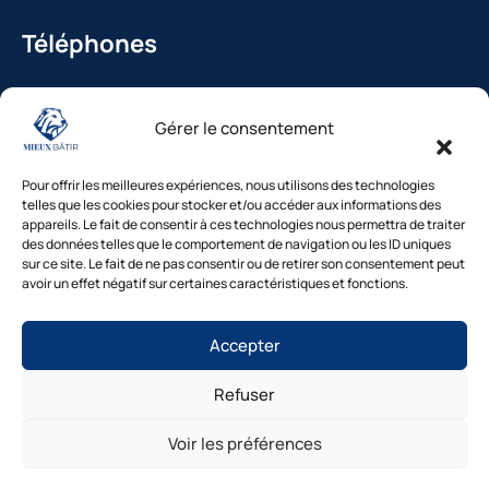
Téléphones
La Bédoule : 04.42.36.29.99
Gérer le consentement
St-Cannat : 04.42.36.29.99
Solliès-Pont : 04.94.38.22.19
Pour offrir les meilleures expériences, nous utilisons des technologies
Cavaillon : 04.84.85.88.94
telles que les cookies pour stocker et/ou accéder aux informations des
appareils. Le fait de consentir à ces technologies nous permettra de traiter
Le Beausset : 04.94.38.22.19
des données telles que le comportement de navigation ou les ID uniques
sur ce site. Le fait de ne pas consentir ou de retirer son consentement peut
avoir un effet négatif sur certaines caractéristiques et fonctions.
Besoin d’un diagnostic ?
Accepter
Nos experts vous répondent
sous 48h
Refuser
© Mieux Bâtir – Tous droits réservés |
Mentions légales
|
1. Inspection gratuite →2. Devis clair →3.
Intervention rapide
Politique de confidentialité
|
Cookies
|
Gestion des
Voir les préférences
consentements
|
Accessibilité
|
Plan du site
Diagnostic gratuit
Site réalisé par Mieux Bâtir