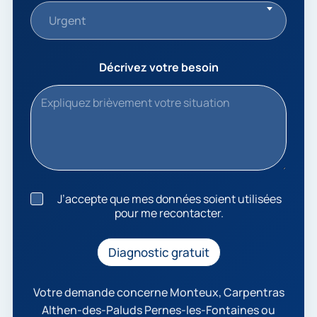
Urgent
Décrivez votre besoin
J
J’accepte que mes données soient utilisées
’
pour me recontacter.
a
c
c
Diagnostic gratuit
e
p
t
Votre demande concerne Monteux, Carpentras
e
Althen-des-Paluds Pernes-les-Fontaines ou