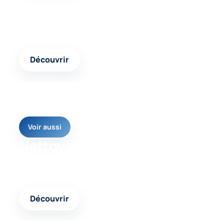
Un contenu complémentaire pour comparer les
interventions possibles et choisir la réponse
adaptée.
Découvrir
Voir aussi
Nettoyage façade
Une autre page pertinente pour approfondir votre
projet et avancer avec une solution cohérente.
Découvrir