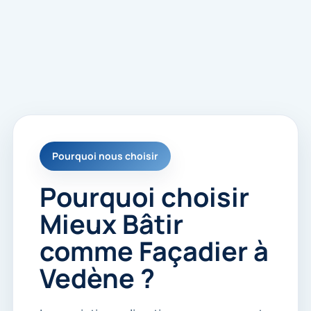
s
é
e
s
p
o
u
r
m
e
r
e
Pourquoi nous choisir
c
o
n
Pourquoi choisir
t
a
Mieux Bâtir
c
t
comme Façadier à
e
r
Vedène ?
.
*