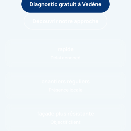
Diagnostic gratuit à Vedène
Découvrir notre approche
rapide
Délai annoncé
chantiers réguliers
Présence locale
façade plus résistante
Objectif client