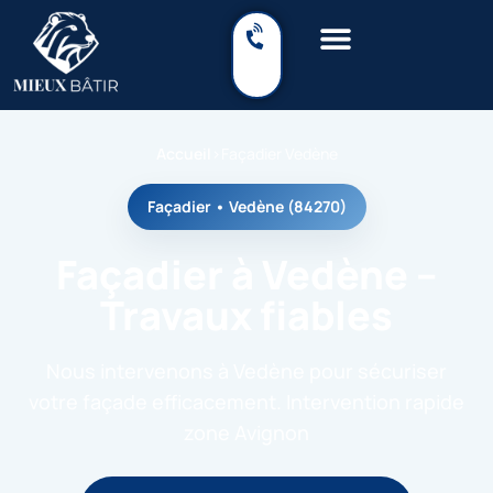
Accueil
›
Façadier Vedène
Façadier • Vedène (84270)
Façadier à Vedène –
Travaux fiables
Nous intervenons à Vedène pour sécuriser
votre façade efficacement. Intervention rapide
zone Avignon