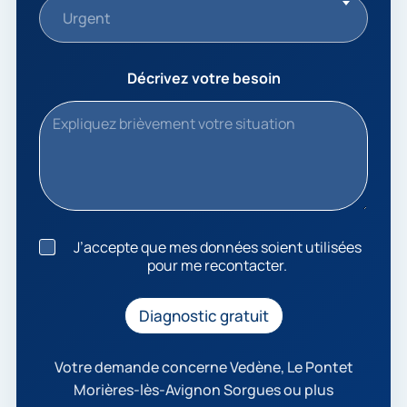
Urgent
Décrivez votre besoin
J
J’accepte que mes données soient utilisées
’
pour me recontacter.
a
c
c
Diagnostic gratuit
e
p
t
Votre demande concerne Vedène, Le Pontet
e
Morières-lès-Avignon Sorgues ou plus
q