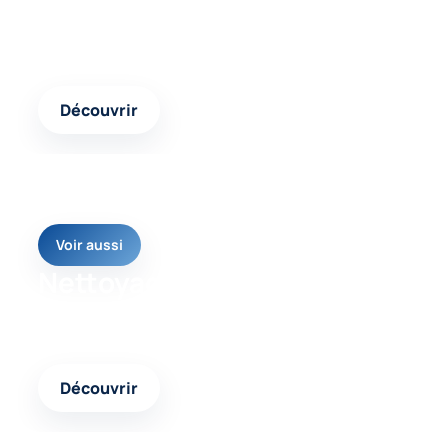
Un contenu complémentaire pour comparer les
interventions possibles et choisir la réponse
adaptée.
Découvrir
Voir aussi
Nettoyage façade
Une autre page pertinente pour approfondir votre
projet et avancer avec une solution cohérente.
Découvrir