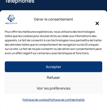
Téléphones
La Bédoule : 04.42.36.29.99
Gérer le consentement
St-Cannat : 04.42.36.29.99
Solliès-Pont : 04.94.38.22.19
Pour offrir les meilleures expériences, nous utilisons des technologies
Cavaillon : 04.84.85.88.94
telles que les cookies pour stocker et/ou accéder aux informations des
appareils. Le fait de consentir à ces technologies nous permettra de traiter
Le Beausset : 04.94.38.22.19
des données telles que le comportement de navigation ou les ID uniques
sur ce site. Le fait de ne pas consentir ou de retirer son consentement peut
avoir un effet négatif sur certaines caractéristiques et fonctions.
Besoin d’un diagnostic ?
Accepter
Nos experts vous répondent
sous 48h
Refuser
© Mieux Bâtir – Tous droits réservés |
Mentions légales
|
1. Inspection gratuite →2. Devis clair →3.
Intervention rapide
Politique de confidentialité
|
Cookies
|
Gestion des
Voir les préférences
consentements
|
Accessibilité
|
Plan du site
Diagnostic gratuit
Site réalisé par Mieux Bâtir
Politique de cookies
Politique de confidentialité