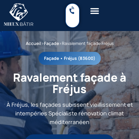
Accueil
›
Façade
›
Ravalement façade Fréjus
Façade • Fréjus (83600)
Ravalement façade à
Fréjus
À Fréjus, les façades subissent vieillissement et
intempéries Spécialiste rénovation climat
méditerranéen