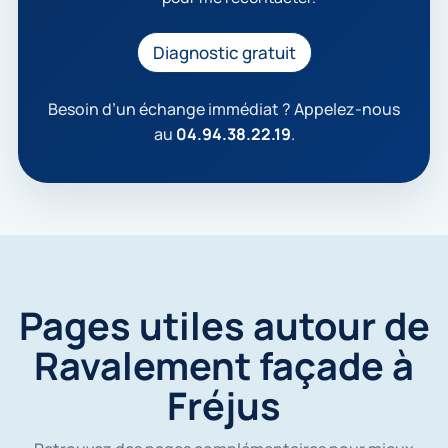
a
c
c
Diagnostic gratuit
e
p
t
Besoin d’un échange immédiat ? Appelez-nous
e
au
04.94.38.22.19
.
q
u
e
m
e
s
d
o
n
Pages utiles autour de
n
é
Ravalement façade à
e
s
Fréjus
s
o
i