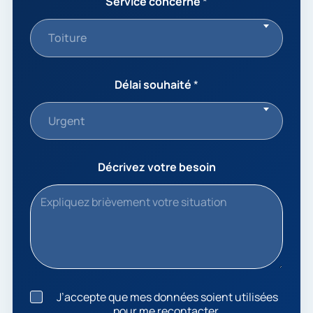
Service concerné
*
Toiture
Délai souhaité
*
Urgent
Décrivez votre besoin
J
J’accepte que mes données soient utilisées
’
pour me recontacter.