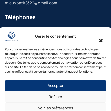
mieuxbatir8322@gmail.com
Téléphones
La Bédoule : 04.42.36.29.99
Gérer le consentement
St-Cannat : 04.42.36.29.99
Solliès-Pont : 04.94.38.22.19
Pour offrir les meilleures expériences, nous utilisons des technologies
Cavaillon : 04.84.85.88.94
telles que les cookies pour stocker et/ou accéder aux informations des
appareils. Le fait de consentir à ces technologies nous permettra de traiter
Le Beausset : 04.94.38.22.19
des données telles que le comportement de navigation ou les ID uniques
sur ce site. Le fait de ne pas consentir ou de retirer son consentement peut
avoir un effet négatif sur certaines caractéristiques et fonctions.
Besoin d’un diagnostic ?
Accepter
Nos experts vous répondent
sous 48h
Refuser
© Mieux Bâtir – Tous droits réservés |
Mentions légales
|
1. Inspection gratuite →2. Devis clair →3.
Intervention rapide
Politique de confidentialité
|
Cookies
|
Gestion des
Voir les préférences