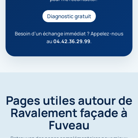
a
c
c
Diagnostic gratuit
e
p
t
Besoin d’un échange immédiat ? Appelez-nous
e
au
04.42.36.29.99
.
q
u
e
m
e
s
d
o
n
Pages utiles autour de
n
é
Ravalement façade à
e
s
Fuveau
s
o
i