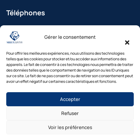
Téléphones
La Bédoule : 04.42.36.29.99
Gérer le consentement
St-Cannat : 04.42.36.29.99
Solliès-Pont : 04.94.38.22.19
Pour offrir les meilleures expériences, nous utilisons des technologies
Cavaillon : 04.84.85.88.94
telles que les cookies pour stocker et/ou accéder aux informations des
appareils. Le fait de consentir à ces technologies nous permettra de traiter
Le Beausset : 04.94.38.22.19
des données telles que le comportement de navigation ou les ID uniques
sur ce site. Le fait de ne pas consentir ou de retirer son consentement peut
avoir un effet négatif sur certaines caractéristiques et fonctions.
Besoin d’un diagnostic ?
Accepter
Nos experts vous répondent
sous 48h
Refuser
© Mieux Bâtir – Tous droits réservés |
Mentions légales
|
1. Inspection gratuite →2. Devis clair →3.
Intervention rapide
Politique de confidentialité
|
Cookies
|
Gestion des
Voir les préférences
consentements
|
Accessibilité
|
Plan du site
Diagnostic gratuit
Site réalisé par Mieux Bâtir