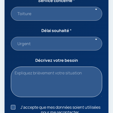
Service concerné
*
Toiture
Délai souhaité
*
Urgent
Décrivez votre besoin
J
J’accepte que mes données soient utilisées
’
pour me recontacter.