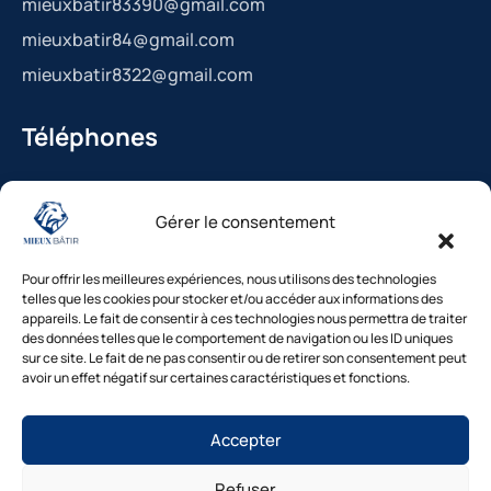
mieuxbatir83390@gmail.com
mieuxbatir84@gmail.com
mieuxbatir8322@gmail.com
Téléphones
La Bédoule : 04.42.36.29.99
Gérer le consentement
St-Cannat : 04.42.36.29.99
Solliès-Pont : 04.94.38.22.19
Pour offrir les meilleures expériences, nous utilisons des technologies
Cavaillon : 04.84.85.88.94
telles que les cookies pour stocker et/ou accéder aux informations des
appareils. Le fait de consentir à ces technologies nous permettra de traiter
Le Beausset : 04.94.38.22.19
des données telles que le comportement de navigation ou les ID uniques
sur ce site. Le fait de ne pas consentir ou de retirer son consentement peut
avoir un effet négatif sur certaines caractéristiques et fonctions.
Besoin d’un diagnostic ?
Accepter
Nos experts vous répondent
sous 48h
Refuser