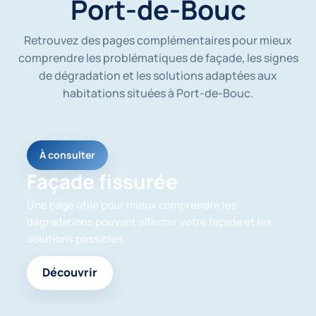
Port-de-Bouc
s
o
i
Retrouvez des pages complémentaires pour mieux
e
n
comprendre les problématiques de façade, les signes
t
de dégradation et les solutions adaptées aux
u
habitations situées à Port-de-Bouc.
t
i
l
i
s
À consulter
é
e
Façade fissurée
s
p
Une page utile pour mieux comprendre les
o
dégradations pouvant affecter votre façade et les
u
solutions possibles.
r
m
e
Découvrir
r
e
c