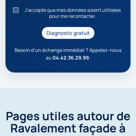
J
J’accepte que mes données soient utilisées
’
pour me recontacter.
a
c
c
Diagnostic gratuit
e
p
t
Besoin d’un échange immédiat ? Appelez-nous
e
au
04.42.36.29.99
.
q
u
e
m
e
s
d
o
n
Pages utiles autour de
n
é
Ravalement façade à
e
s