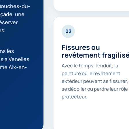
 Bouches-du-
açade, une
réserver
es
03
Fissures ou
ns les
revêtement fragilis
es à Venelles
Avec le temps, l’enduit, la
me Aix-en-
peinture ou le revêtement
extérieur peuvent se fissurer,
se décoller ou perdre leur rôle
protecteur.