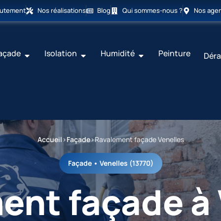
rutement
Nos réalisations
Blog
Qui sommes-nous ?
Nos age
açade
Isolation
Humidité
Peinture
Déra
Accueil
›
Façade
›
Ravalement façade Venelles
Façade • Venelles (13770)
ent façade à 