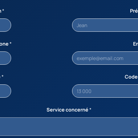
m
*
Pr
hone
*
E
e
*
Code
Service concerné
*