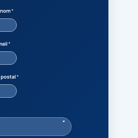
énom
*
mail
*
 postal
*