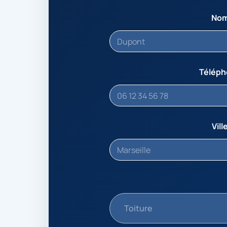
No
Télép
Vill
Toiture