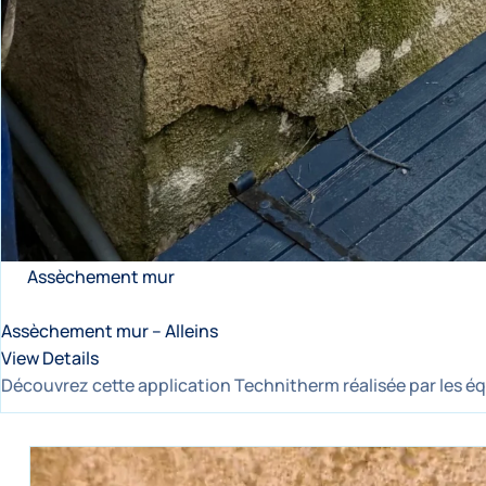
Assèchement mur
Assèchement mur – Alleins
View Details
Découvrez cette application Technitherm réalisée par les éq