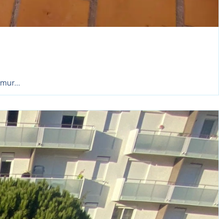
mur...