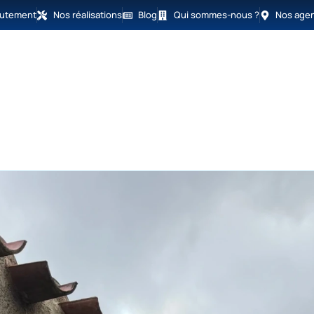
rutement
Nos réalisations
Blog
Qui sommes-nous ?
Nos age
açade
Isolation
Humidité
Peinture
Déra