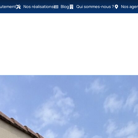
rutement
Nos réalisations
Blog
Qui sommes-nous ?
Nos age
açade
Isolation
Humidité
Peinture
Déra