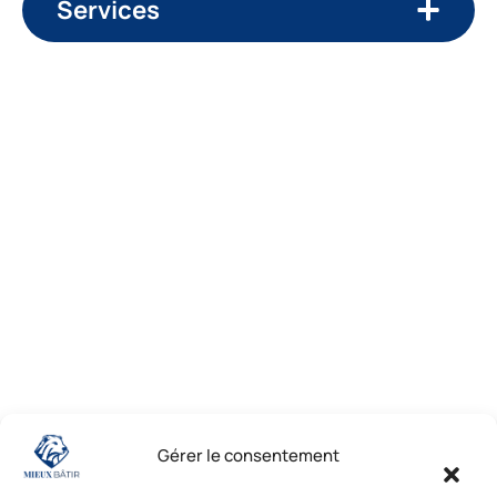
Services
Emails
mieuxbatir13830@gmail.com
mieuxbatir13760@gmail.com
mieuxbatir83390@gmail.com
mieuxbatir84@gmail.com
mieuxbatir8322@gmail.com
Téléphones
La Bédoule : 04.42.36.29.99
Gérer le consentement
St-Cannat : 04.42.36.29.99
Solliès-Pont : 04.94.38.22.19