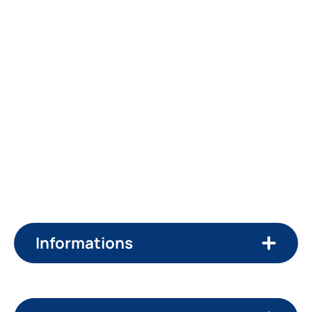
Groupe spécialisé dans la rénovation de l’habitat
,
Mieux Bâtir accompagne les particuliers partout en
France avec une approche globale et encadrée.
Informations