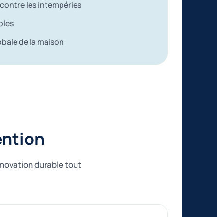
 contre les intempéries
bles
obale de la maison
ention
énovation durable tout