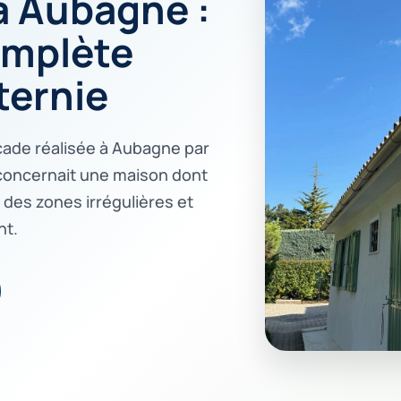
à Aubagne :
omplète
ternie
çade réalisée à Aubagne par
t concernait une maison dont
c des zones irrégulières et
nt.