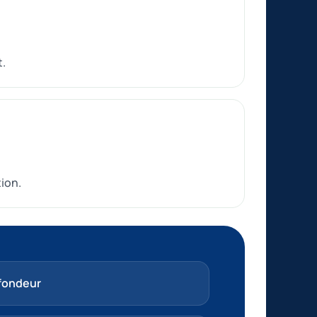
t.
tion.
ofondeur