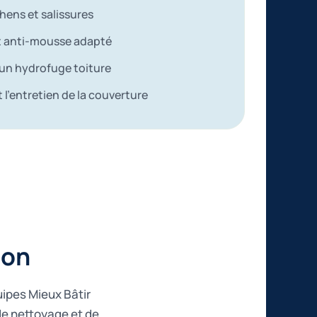
chens et salissures
t anti-mousse adapté
c un hydrofuge toiture
t l’entretien de la couverture
ion
uipes Mieux Bâtir
de nettoyage et de