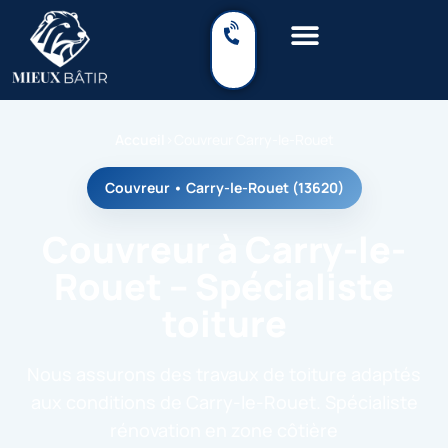
Accueil
›
Couvreur Carry-le-Rouet
Couvreur • Carry-le-Rouet (13620)
Couvreur à Carry-le-
Rouet – Spécialiste
toiture
Nous assurons des travaux de toiture adaptés
aux conditions de Carry-le-Rouet. Spécialiste
rénovation en zone côtière