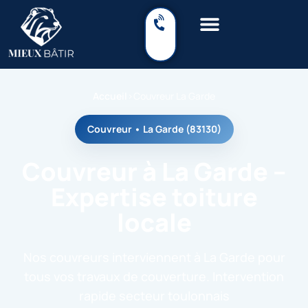
Accueil
›
Couvreur La Garde
Couvreur • La Garde (83130)
Couvreur à La Garde –
Expertise toiture
locale
Nos couvreurs interviennent à La Garde pour
tous vos travaux de couverture. Intervention
rapide secteur toulonnais