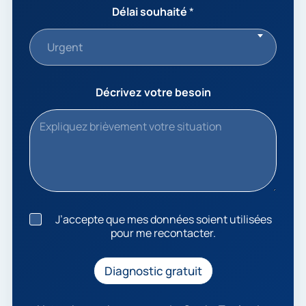
Délai souhaité
*
Urgent
Décrivez votre besoin
J
J’accepte que mes données soient utilisées
’
pour me recontacter.
a
c
c
Diagnostic gratuit
e
p