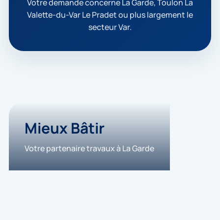
t
Votre demande concerne La Garde, Toulon La
e
Valette-du-Var Le Pradet ou plus largement le
q
secteur Var.
u
e
m
e
s
d
o
n
n
é
e
Mieux Bâtir
s
s
Votre partenaire travaux à La Garde
o
i
e
n
t
u
t
i