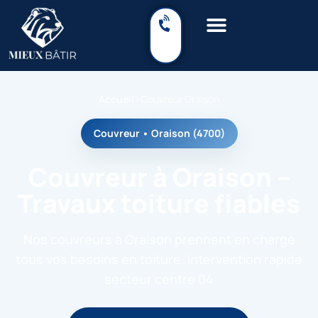
Accueil
›
Couvreur Oraison
Couvreur • Oraison (4700)
Couvreur à Oraison –
Travaux toiture fiables
Nos couvreurs à Oraison prennent en charge
tous vos besoins en toiture. Intervention rapide
secteur centre 04