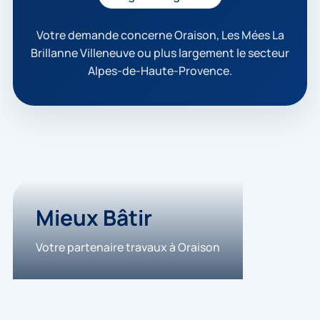
e
p
t
Votre demande concerne Oraison, Les Mées La
e
Brillanne Villeneuve ou plus largement le secteur
q
Alpes-de-Haute-Provence.
u
e
m
e
s
d
o
n
n
é
e
Mieux Bâtir
s
s
Votre partenaire travaux à Oraison
o
i
e
n
t
u