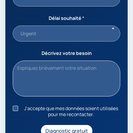
Délai souhaité
*
Urgent
Décrivez votre besoin
J
J’accepte que mes données soient utilisées
’
pour me recontacter.
a
c
c
Diagnostic gratuit