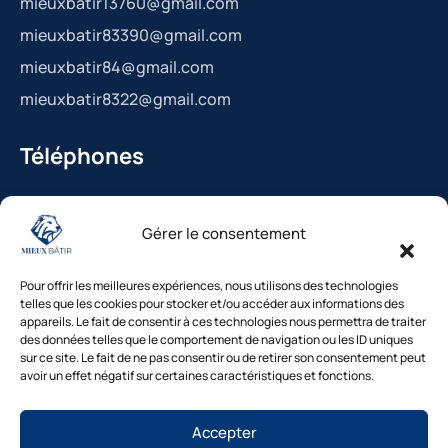
mieuxbatir13760@gmail.com
mieuxbatir83390@gmail.com
mieuxbatir84@gmail.com
mieuxbatir8322@gmail.com
Téléphones
La Bédoule : 04.42.36.29.99
Gérer le consentement
St-Cannat : 04.42.36.29.99
Solliès-Pont : 04.94.38.22.19
Pour offrir les meilleures expériences, nous utilisons des technologies
Cavaillon : 04.84.85.88.94
telles que les cookies pour stocker et/ou accéder aux informations des
appareils. Le fait de consentir à ces technologies nous permettra de traiter
Le Beausset : 04.94.38.22.19
des données telles que le comportement de navigation ou les ID uniques
sur ce site. Le fait de ne pas consentir ou de retirer son consentement peut
avoir un effet négatif sur certaines caractéristiques et fonctions.
Besoin d’un diagnostic ?
Accepter