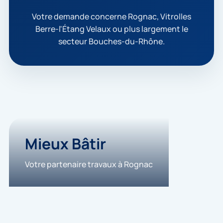
p
t
Votre demande concerne Rognac, Vitrolles
e
Berre-l'Étang Velaux ou plus largement le
q
secteur Bouches-du-Rhône.
u
e
m
e
s
d
o
n
n
é
e
Mieux Bâtir
s
s
Votre partenaire travaux à Rognac
o
i
e
n
t
u