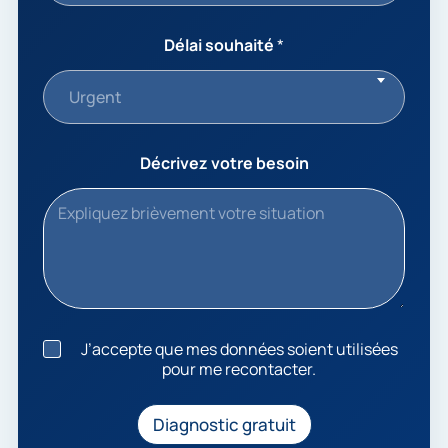
Délai souhaité
*
Urgent
Décrivez votre besoin
J
J’accepte que mes données soient utilisées
’
pour me recontacter.
a
c
c
Diagnostic gratuit
e