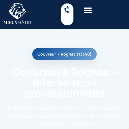
Accueil
›
Couvreur Rognac
Couvreur • Rognac (13340)
Couvreur à Rognac –
Intervention
professionnelle
Nos équipes prennent en charge la rénovation
de toiture à Rognac avec sérieux. Intervention
rapide secteur industriel