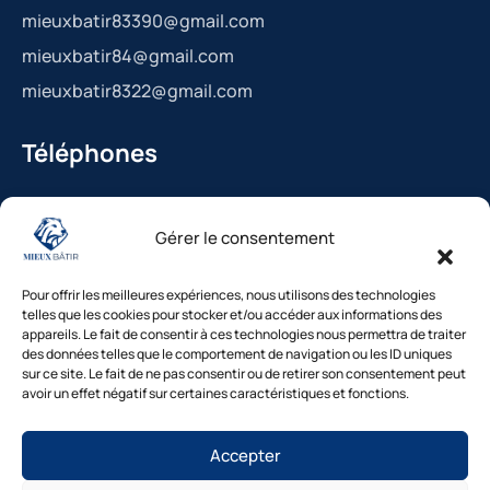
mieuxbatir83390@gmail.com
mieuxbatir84@gmail.com
mieuxbatir8322@gmail.com
Téléphones
La Bédoule : 04.42.36.29.99
Gérer le consentement
St-Cannat : 04.42.36.29.99
Solliès-Pont : 04.94.38.22.19
Pour offrir les meilleures expériences, nous utilisons des technologies
Cavaillon : 04.84.85.88.94
telles que les cookies pour stocker et/ou accéder aux informations des
appareils. Le fait de consentir à ces technologies nous permettra de traiter
Le Beausset : 04.94.38.22.19
des données telles que le comportement de navigation ou les ID uniques
sur ce site. Le fait de ne pas consentir ou de retirer son consentement peut
avoir un effet négatif sur certaines caractéristiques et fonctions.
Besoin d’un diagnostic ?
Accepter
Nos experts vous répondent
sous 48h