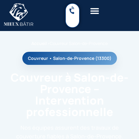
Accueil
›
Couvreur Salon-de-Provence
Couvreur • Salon-de-Provence (13300)
Couvreur à Salon-de-
Provence –
Intervention
professionnelle
Nos équipes assurent des travaux de
couverture fiables à Salon-de-Provence.