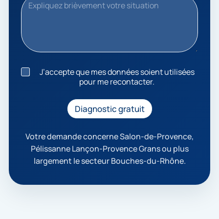
J
J’accepte que mes données soient utilisées
’
pour me recontacter.
a
c
c
Diagnostic gratuit
e
p
t
Votre demande concerne Salon-de-Provence,
e
Pélissanne Lançon-Provence Grans ou plus
q
largement le secteur Bouches-du-Rhône.
u
e
m
e
s
d