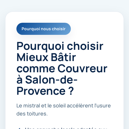
r
m
e
r
e
Pourquoi nous choisir
c
o
n
Pourquoi choisir
t
a
Mieux Bâtir
c
t
comme Couvreur
e
r
à Salon-de-
.
*
Provence ?
Le mistral et le soleil accélèrent l’usure
des toitures.