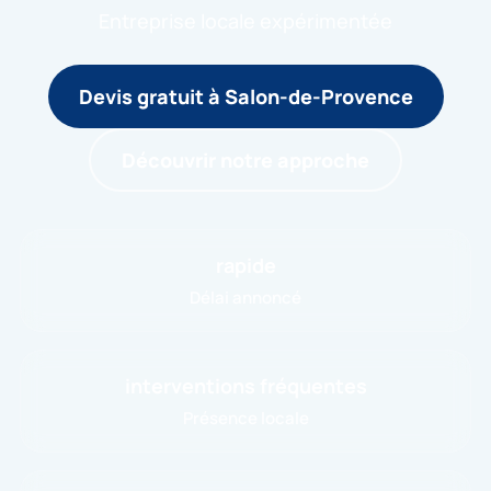
Entreprise locale expérimentée
Devis gratuit à Salon-de-Provence
Découvrir notre approche
rapide
Délai annoncé
interventions fréquentes
Présence locale