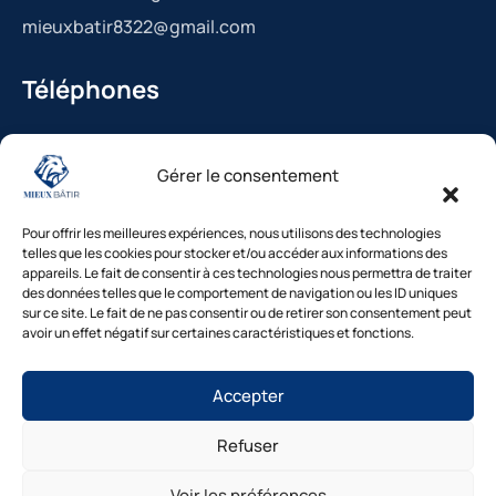
mieuxbatir8322@gmail.com
Téléphones
La Bédoule : 04.42.36.29.99
Gérer le consentement
St-Cannat : 04.42.36.29.99
Solliès-Pont : 04.94.38.22.19
Pour offrir les meilleures expériences, nous utilisons des technologies
Cavaillon : 04.84.85.88.94
telles que les cookies pour stocker et/ou accéder aux informations des
appareils. Le fait de consentir à ces technologies nous permettra de traiter
Le Beausset : 04.94.38.22.19
des données telles que le comportement de navigation ou les ID uniques
sur ce site. Le fait de ne pas consentir ou de retirer son consentement peut
avoir un effet négatif sur certaines caractéristiques et fonctions.
Besoin d’un diagnostic ?
Accepter
Nos experts vous répondent
sous 48h
Refuser
© Mieux Bâtir – Tous droits réservés |
Mentions légales
|
1. Inspection gratuite →2. Devis clair →3.
Intervention rapide
Politique de confidentialité
|
Cookies
|
Gestion des
Voir les préférences