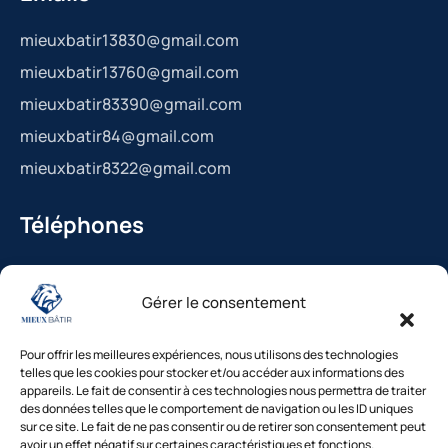
mieuxbatir13830@gmail.com
mieuxbatir13760@gmail.com
mieuxbatir83390@gmail.com
mieuxbatir84@gmail.com
mieuxbatir8322@gmail.com
Téléphones
La Bédoule : 04.42.36.29.99
Gérer le consentement
St-Cannat : 04.42.36.29.99
Solliès-Pont : 04.94.38.22.19
Pour offrir les meilleures expériences, nous utilisons des technologies
Cavaillon : 04.84.85.88.94
telles que les cookies pour stocker et/ou accéder aux informations des
appareils. Le fait de consentir à ces technologies nous permettra de traiter
Le Beausset : 04.94.38.22.19
des données telles que le comportement de navigation ou les ID uniques
sur ce site. Le fait de ne pas consentir ou de retirer son consentement peut
avoir un effet négatif sur certaines caractéristiques et fonctions.