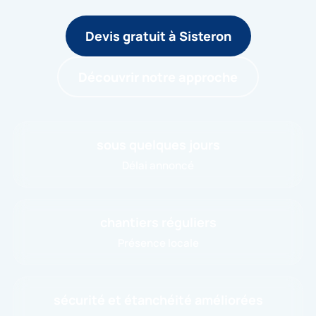
Devis gratuit à Sisteron
Découvrir notre approche
sous quelques jours
Délai annoncé
chantiers réguliers
Présence locale
sécurité et étanchéité améliorées