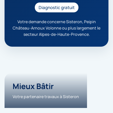
c
c
Diagnostic gratuit
e
p
t
Votre demande concerne Sisteron, Peipin
e
Château-Arnoux Volonne ou plus largement le
q
secteur Alpes-de-Haute-Provence.
u
e
m
e
s
d
o
n
n
é
e
Mieux Bâtir
s
s
Votre partenaire travaux à Sisteron
o
i
e
n