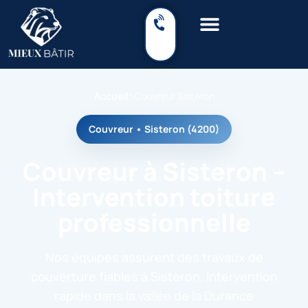
Accueil
›
Couvreur Sisteron
Couvreur • Sisteron (4200)
Couvreur à Sisteron –
Intervention toiture
professionnelle
Nos équipes assurent des travaux de
couverture fiables à Sisteron. Intervention
rapide dans la vallée de la Durance