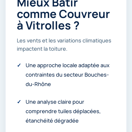
Mieux Bâtir
c
t
comme Couvreur
e
r
à Vitrolles ?
.
*
Les vents et les variations climatiques
impactent la toiture.
Une approche locale adaptée aux
contraintes du secteur Bouches-
du-Rhône
Une analyse claire pour
comprendre tuiles déplacées,
étanchéité dégradée