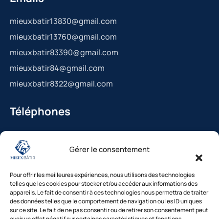
mieuxbatir13830@gmail.com
mieuxbatir13760@gmail.com
mieuxbatir83390@gmail.com
mieuxbatir84@gmail.com
mieuxbatir8322@gmail.com
Téléphones
La Bédoule : 04.42.36.29.99
Gérer le consentement
St-Cannat : 04.42.36.29.99
Solliès-Pont : 04.94.38.22.19
Pour offrir les meilleures expériences, nous utilisons des technologies
Cavaillon : 04.84.85.88.94
telles que les cookies pour stocker et/ou accéder aux informations des
appareils. Le fait de consentir à ces technologies nous permettra de traiter
Le Beausset : 04.94.38.22.19
des données telles que le comportement de navigation ou les ID uniques
sur ce site. Le fait de ne pas consentir ou de retirer son consentement peut
avoir un effet négatif sur certaines caractéristiques et fonctions.