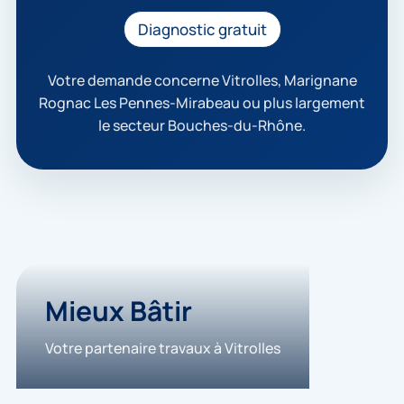
c
c
Diagnostic gratuit
e
p
t
Votre demande concerne Vitrolles, Marignane
e
Rognac Les Pennes-Mirabeau ou plus largement
q
le secteur Bouches-du-Rhône.
u
e
m
e
s
d
o
n
n
é
e
Mieux Bâtir
s
s
Votre partenaire travaux à Vitrolles
o
i
e