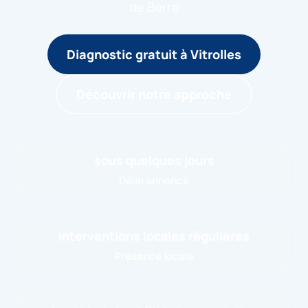
de Berre
Diagnostic gratuit à Vitrolles
Découvrir notre approche
sous quelques jours
Délai annoncé
interventions locales régulières
Présence locale