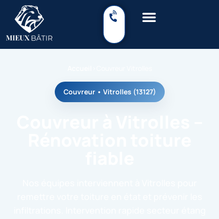
Accueil
›
Couvreur Vitrolles
Couvreur • Vitrolles (13127)
Couvreur à Vitrolles –
Rénovation toiture
fiable
Nos équipes interviennent à Vitrolles pour
remettre votre toiture en état et prévenir les
infiltrations. Intervention rapide secteur étang