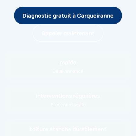
Diagnostic gratuit à Carqueiranne
Appeler maintenant
rapide
Délai annoncé
interventions régulières
Présence locale
toiture étanche durablement