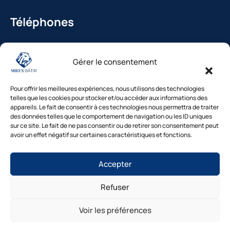
Téléphones
La Bédoule : 04.42.36.29.99
Gérer le consentement
St-Cannat : 04.42.36.29.99
Solliès-Pont : 04.94.38.22.19
Pour offrir les meilleures expériences, nous utilisons des technologies
Cavaillon : 04.84.85.88.94
telles que les cookies pour stocker et/ou accéder aux informations des
appareils. Le fait de consentir à ces technologies nous permettra de traiter
Le Beausset : 04.94.38.22.19
des données telles que le comportement de navigation ou les ID uniques
sur ce site. Le fait de ne pas consentir ou de retirer son consentement peut
avoir un effet négatif sur certaines caractéristiques et fonctions.
Besoin d’un diagnostic ?
Accepter
Nos experts vous répondent
sous 48h
Refuser
© Mieux Bâtir – Tous droits réservés |
Mentions légales
|
1. Inspection gratuite →2. Devis clair →3.
Intervention rapide
Politique de confidentialité
|
Cookies
|
Gestion des
Voir les préférences
consentements
|
Accessibilité
|
Plan du site
Diagnostic gratuit