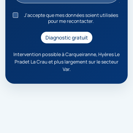
J
J’accepte que mes données soient utilisées
’
pour me recontacter.
a
c
c
Diagnostic gratuit
e
p
t
Intervention possible à Carqueiranne, Hyères Le
e
Pradet La Crau et plus largement sur le secteur
q
Var.
u
e
m
e
s
d
o
n
n
é
e
s