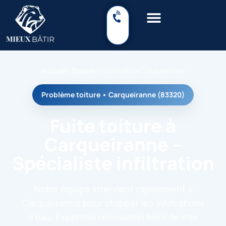
Accueil
›
Toiture
›
Fuite toiture Carqueiranne
Problème toiture • Carqueiranne (83320)
Fuite toiture à
Carqueiranne –
Spécialiste infiltration
Notre équipe intervient rapidement à
Carqueiranne pour stopper les infiltrations
d’eau. Expertise rénovation bord de mer