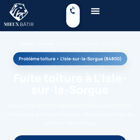
Accueil
›
Toiture
›
Fuite toiture L’Isle-sur-la-Sorgue
Problème toiture • L’Isle-sur-la-Sorgue (84800)
Fuite toiture à L’Isle-
sur-la-Sorgue
Nous intervenons rapidement pour rechercher
et réparer les fuites toiture. Intervention rapide
secteur touristique