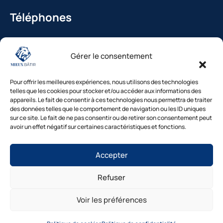
Téléphones
La Bédoule : 04.42.36.29.99
Gérer le consentement
St-Cannat : 04.42.36.29.99
Solliès-Pont : 04.94.38.22.19
Pour offrir les meilleures expériences, nous utilisons des technologies
Cavaillon : 04.84.85.88.94
telles que les cookies pour stocker et/ou accéder aux informations des
appareils. Le fait de consentir à ces technologies nous permettra de traiter
Le Beausset : 04.94.38.22.19
des données telles que le comportement de navigation ou les ID uniques
sur ce site. Le fait de ne pas consentir ou de retirer son consentement peut
avoir un effet négatif sur certaines caractéristiques et fonctions.
Besoin d’un diagnostic ?
Accepter
Nos experts vous répondent
sous 48h
Refuser
© Mieux Bâtir – Tous droits réservés |
Mentions légales
|
1. Inspection gratuite →2. Devis clair →3.
Intervention rapide
Politique de confidentialité
|
Cookies
|
Gestion des
Voir les préférences
consentements
|
Accessibilité
|
Plan du site
Diagnostic gratuit
Site réalisé par Mieux Bâtir