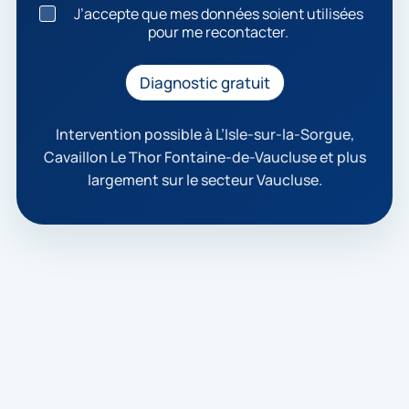
J
J’accepte que mes données soient utilisées
’
pour me recontacter.
a
c
c
Diagnostic gratuit
e
p
t
Intervention possible à L’Isle-sur-la-Sorgue,
e
Cavaillon Le Thor Fontaine-de-Vaucluse et plus
q
largement sur le secteur Vaucluse.
u
e
m
e
s
d
o
n
n
é
e
s
s