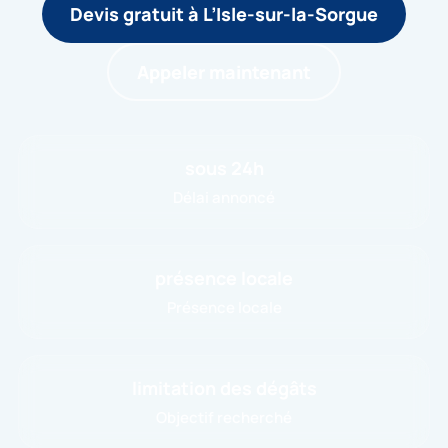
Devis gratuit à L’Isle-sur-la-Sorgue
Appeler maintenant
sous 24h
Délai annoncé
présence locale
Présence locale
limitation des dégâts
Objectif recherché