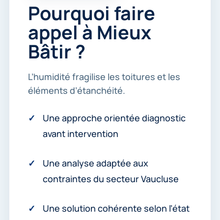
n
Pourquoi faire
t
a
appel à Mieux
c
t
Bâtir ?
e
r
.
L’humidité fragilise les toitures et les
*
éléments d’étanchéité.
Une approche orientée diagnostic
avant intervention
Une analyse adaptée aux
contraintes du secteur Vaucluse
Une solution cohérente selon l’état