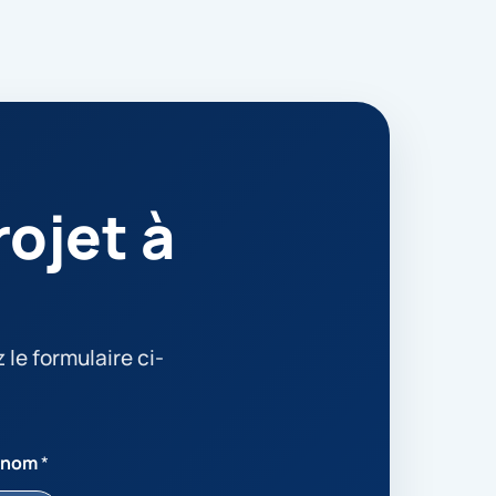
ojet à
le formulaire ci-
énom
*