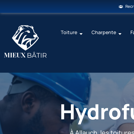
Rec
Toiture
Charpente
F
Hydrofu
À Allauch, les toitur