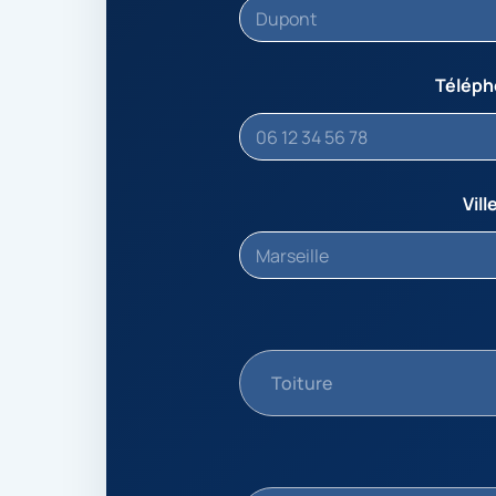
Télép
Vill
Toiture