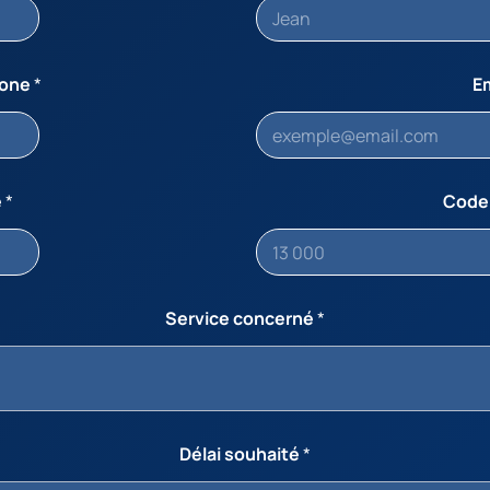
hone
*
E
e
*
Code
Service concerné
*
Délai souhaité
*