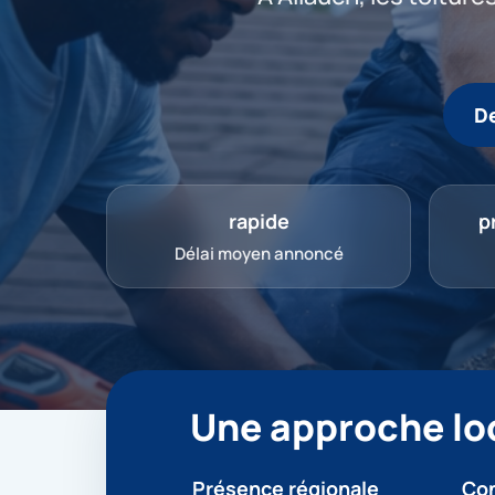
De
rapide
p
Délai moyen annoncé
Une approche loc
Présence régionale
Con