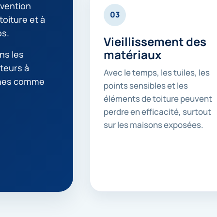
rvention
03
toiture et à
ps.
Vieillissement des
matériaux
ns les
teurs à
Avec le temps, les tuiles, les
ches comme
points sensibles et les
éléments de toiture peuvent
perdre en efficacité, surtout
sur les maisons exposées.