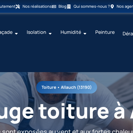
rutement
Nos réalisations
Blog
Qui sommes-nous ?
Nos age
açade
Isolation
Humidité
Peinture
Déra
Toiture • Allauch (13190)
ge toiture à
es sont exposées au vent et aux fortes chaleu