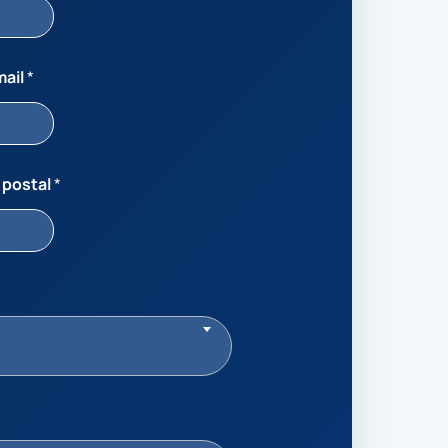
mail
*
 postal
*