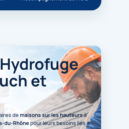
 Hydrofuge
auch et
aires de
maisons sur les hauteurs
à
s-du-Rhône
pour leurs besoins liés à