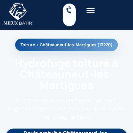
Toiture • Châteauneuf-les-Martigues (13220)
Hydrofuge toiture à
Châteauneuf-les-
Martigues
À Châteauneuf-les-Martigues, l’air marin
fragilise les toitures Intervention rapide autour
de l’étang de Berre