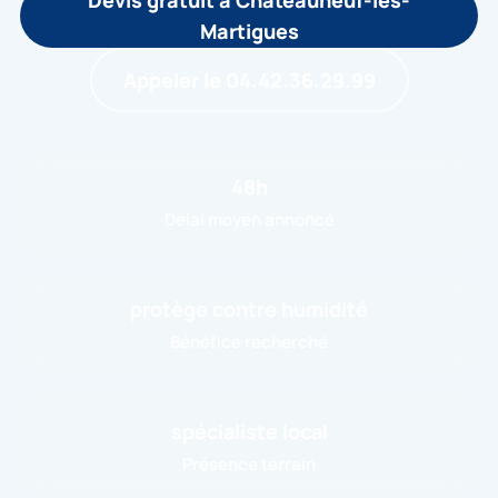
Devis gratuit à Châteauneuf-les-
Martigues
Appeler le 04.42.36.29.99
48h
Délai moyen annoncé
protège contre humidité
Bénéfice recherché
spécialiste local
Présence terrain