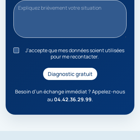
J
J’accepte que mes données soient utilisées
’
pour me recontacter.
a
c
c
Diagnostic gratuit
e
p
t
Besoin d’un échange immédiat ? Appelez-nous
e
au
04.42.36.29.99
.
q
u
e
m
e
s
d