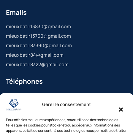
Emails
mieuxbatir13830@gmail.com
mieuxbatir13760@gmail.com
mieuxbatir83390@gmail.com
mieuxbatir84@gmail.com
mieuxbatir8322@gmail.com
Téléphones
La Bédoule : 04.42.36.29.99
Gérer le consentement
St-Cannat : 04.42.36.29.99
Solliès-Pont : 04.94.38.22.19
Pour offrir les meilleures expériences, nous utilisons des technologies
Cavaillon : 04.84.85.88.94
telles que les cookies pour stocker et/ou accéder aux informations des
appareils. Le fait de consentir à ces technologies nous permettra de traiter