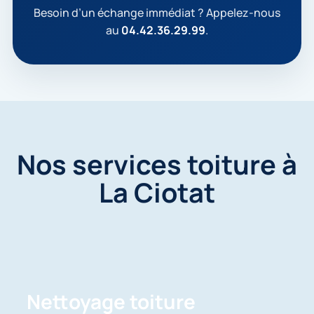
t
Besoin d’un échange immédiat ? Appelez-nous
e
au
04.42.36.29.99
.
q
u
e
m
e
s
d
o
n
Nos services toiture à
n
é
La Ciotat
e
s
s
o
i
e
n
t
u
Nettoyage toiture
t