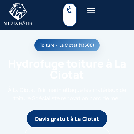
Toiture • La Ciotat (13600)
Hydrofuge toiture à La
Ciotat
À La Ciotat, l’air marin attaque les matériaux de
toiture Spécialiste rénovation bord de mer
Devis gratuit à La Ciotat