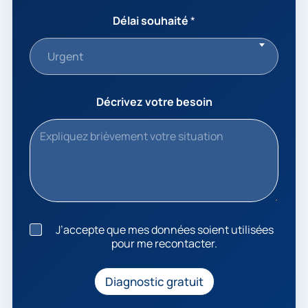
Délai souhaité
*
Urgent
Décrivez votre besoin
J
J’accepte que mes données soient utilisées
’
pour me recontacter.
a
c
c
Diagnostic gratuit
e
p