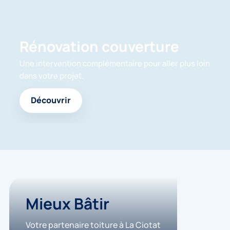
.
*
Rénovation couverture
Une intervention complémentaire pour aller plus loin
dans votre projet.
Découvrir
Mieux Bâtir
Votre partenaire toiture à La Ciotat