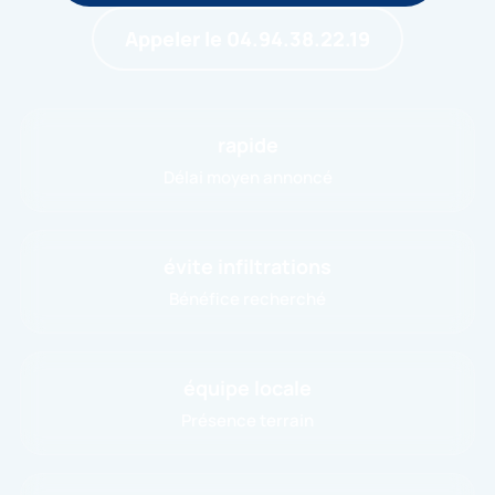
Appeler le 04.94.38.22.19
rapide
Délai moyen annoncé
évite infiltrations
Bénéfice recherché
équipe locale
Présence terrain