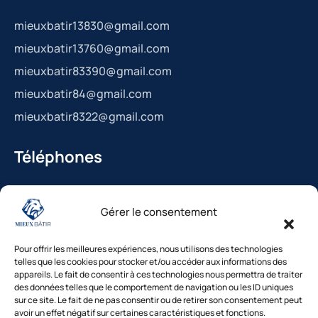
mieuxbatir13830@gmail.com
mieuxbatir13760@gmail.com
mieuxbatir83390@gmail.com
mieuxbatir84@gmail.com
mieuxbatir8322@gmail.com
Téléphones
La Bédoule : 04.42.36.29.99
Gérer le consentement
St-Cannat : 04.42.36.29.99
Solliès-Pont : 04.94.38.22.19
Pour offrir les meilleures expériences, nous utilisons des technologies
Cavaillon : 04.84.85.88.94
telles que les cookies pour stocker et/ou accéder aux informations des
appareils. Le fait de consentir à ces technologies nous permettra de traiter
Le Beausset : 04.94.38.22.19
des données telles que le comportement de navigation ou les ID uniques
sur ce site. Le fait de ne pas consentir ou de retirer son consentement peut
avoir un effet négatif sur certaines caractéristiques et fonctions.