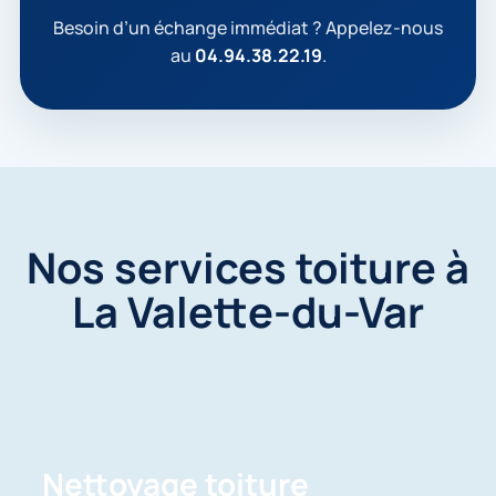
p
t
Besoin d’un échange immédiat ? Appelez-nous
e
au
04.94.38.22.19
.
q
u
e
m
e
s
d
o
n
Nos services toiture à
n
é
La Valette-du-Var
e
s
s
o
i
e
n
t
u
Nettoyage toiture
t