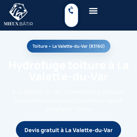
Toiture • La Valette-du-Var (83160)
Hydrofuge toiture à La
Valette-du-Var
À La Valette-du-Var, l’humidité et la pollution
impactent les toitures Intervention rapide
périphérie Toulon
Devis gratuit à La Valette-du-Var