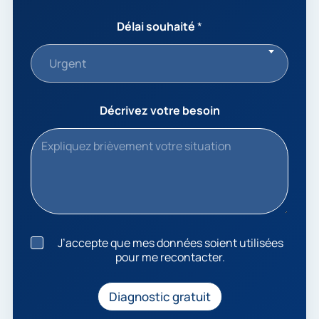
Délai souhaité
*
Urgent
Décrivez votre besoin
J
J’accepte que mes données soient utilisées
’
pour me recontacter.
a
c
c
Diagnostic gratuit
e