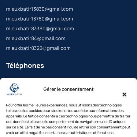
mieuxbatir13830@gmail.com
mieuxbatir13760@gmail.com
mieuxbatir83390@gmail.com
mieuxbatir84@gmail.com
mieuxbatir8322@gmail.com
Téléphones
La Bédoule : 04.42.36.29.99
Gérer le consentement
St-Cannat : 04.42.36.29.99
Solliès-Pont : 04.94.38.22.19
Pour offrir les meilleures expériences, nous utilisons des technologies
Cavaillon : 04.84.85.88.94
telles que les cookies pour stocker et/ou accéder aux informations des
appareils. Le fait de consentir à ces technologies nous permettra de traiter
Le Beausset : 04.94.38.22.19
des données telles que le comportement de navigation ou les ID uniques
sur ce site. Le fait de ne pas consentir ou de retirer son consentement peut
avoir un effet négatif sur certaines caractéristiques et fonctions.