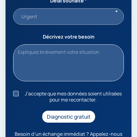
Délai souhaité
*
Urgent
Décrivez votre besoin
J
J’accepte que mes données soient utilisées
’
pour me recontacter.
a
c
c
Diagnostic gratuit
e
p
t
Besoin d’un échange immédiat ? Appelez-nous