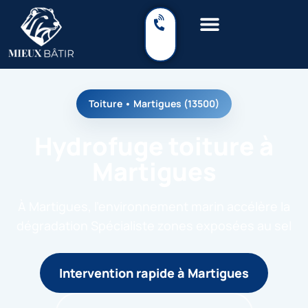
Toiture • Martigues (13500)
Hydrofuge toiture à
Martigues
À Martigues, l’environnement marin accélère la
dégradation Spécialiste zones exposées au sel
Intervention rapide à Martigues