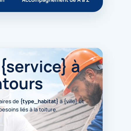
{service} à
entours
aires de
{type_habitat}
à {ville} et
esoins liés à la toiture.