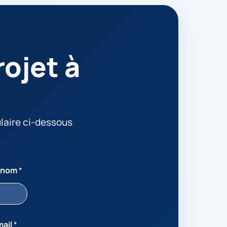
ojet à
laire ci-dessous
énom
*
mail
*