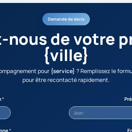
Demande de devis
z-nous de votre pr
{ville}
compagnement pour
{service}
? Remplissez le formu
pour être recontacté rapidement.
m
*
Pr
hone
*
E