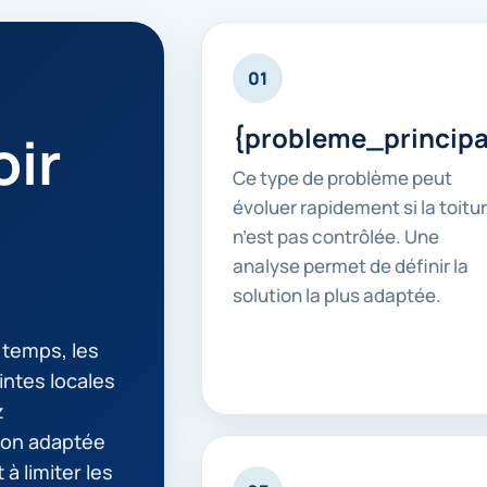
01
{probleme_principa
ir
Ce type de problème peut
évoluer rapidement si la toitu
n’est pas contrôlée. Une
analyse permet de définir la
solution la plus adaptée.
e temps, les
intes locales
z
ion adaptée
 à limiter les