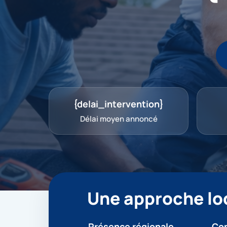
{delai_intervention}
Délai moyen annoncé
Une approche loc
Présence régionale
Con