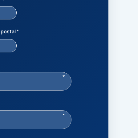
 postal
*