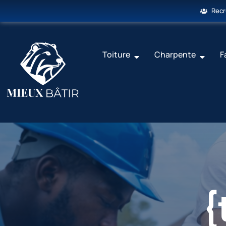
Rec
Toiture
Charpente
F
{