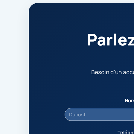
Parle
Besoin d’un ac
No
Télép