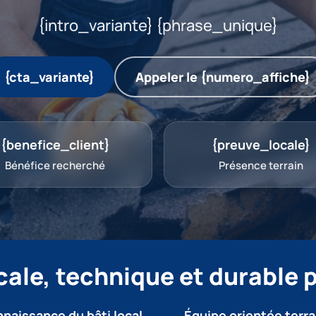
{intro_variante} {phrase_unique}
{cta_variante}
Appeler le {numero_affiche}
{benefice_client}
{preuve_locale}
Bénéfice recherché
Présence terrain
ale, technique et durable p
naissance du bâti local
Équipe orientée terra