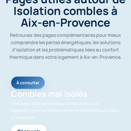
é
Isolation combles à
e
s
Aix-en-Provence
s
o
i
Retrouvez des pages complémentaires pour mieux
e
n
comprendre les pertes énergétiques, les solutions
t
d’isolation et les problématiques liées au confort
u
thermique dans votre logement à Aix-en-Provence.
t
i
l
i
s
À consulter
é
e
Combles mal isolés
s
p
Une page utile pour mieux comprendre les
o
déperditions thermiques et les problématiques liées
u
à l’isolation.
r
m
e