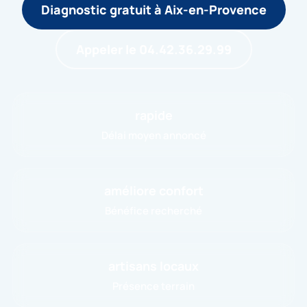
Diagnostic gratuit à Aix-en-Provence
Appeler le 04.42.36.29.99
rapide
Délai moyen annoncé
améliore confort
Bénéfice recherché
artisans locaux
Présence terrain