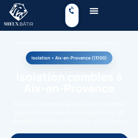
Accueil
›
Isolation
›
Isolation combles Aix-en-Provence
Isolation • Aix-en-Provence (13100)
Isolation combles à
Aix-en-Provence
À Aix-en-Provence, une mauvaise isolation
augmente les dépenses énergétiques 120
chantiers réalisés autour d’Aix-en-Provence