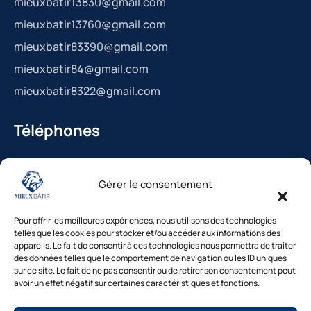
mieuxbatir13830@gmail.com
mieuxbatir13760@gmail.com
mieuxbatir83390@gmail.com
mieuxbatir84@gmail.com
mieuxbatir8322@gmail.com
Téléphones
La Bédoule : 04.42.36.29.99
Gérer le consentement
St-Cannat : 04.42.36.29.99
Solliès-Pont : 04.94.38.22.19
Pour offrir les meilleures expériences, nous utilisons des technologies
Cavaillon : 04.84.85.88.94
telles que les cookies pour stocker et/ou accéder aux informations des
appareils. Le fait de consentir à ces technologies nous permettra de traiter
Le Beausset : 04.94.38.22.19
des données telles que le comportement de navigation ou les ID uniques
sur ce site. Le fait de ne pas consentir ou de retirer son consentement peut
avoir un effet négatif sur certaines caractéristiques et fonctions.