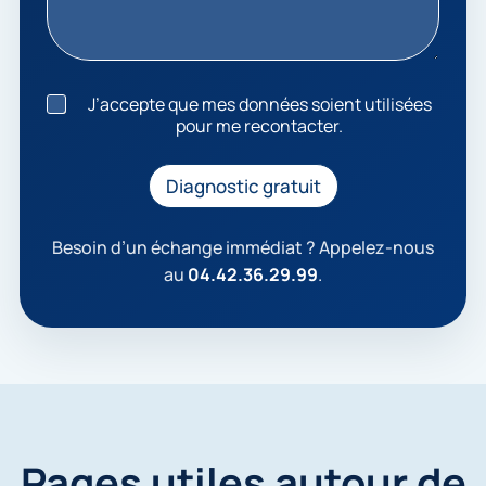
J
J’accepte que mes données soient utilisées
’
pour me recontacter.
a
c
c
Diagnostic gratuit
e
p
t
Besoin d’un échange immédiat ? Appelez-nous
e
au
04.42.36.29.99
.
q
u
e
m
e
s
d
o
n
Pages utiles autour de
n