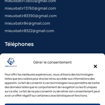
mieuxbatir13830@gmail.com
mieuxbatir13760@gmail.com
mieuxbatir83390@gmail.com
mieuxbatir84@gmail.com
mieuxbatir8322@gmail.com
Téléphones
La Bédoule : 04.42.36.29.99
Gérer le consentement
St-Cannat : 04.42.36.29.99
Solliès-Pont : 04.94.38.22.19
Pour offrir les meilleures expériences, nous utilisons des technologies
Cavaillon : 04.84.85.88.94
telles que les cookies pour stocker et/ou accéder aux informations des
appareils. Le fait de consentir à ces technologies nous permettra de traiter
Le Beausset : 04.94.38.22.19
des données telles que le comportement de navigation ou les ID uniques
sur ce site. Le fait de ne pas consentir ou de retirer son consentement peut
avoir un effet négatif sur certaines caractéristiques et fonctions.