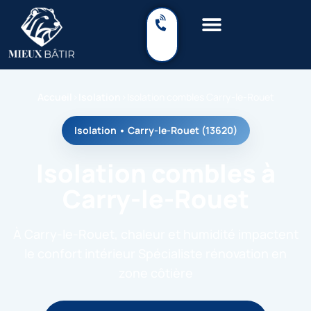
Accueil
›
Isolation
›
Isolation combles Carry-le-Rouet
Isolation • Carry-le-Rouet (13620)
Isolation combles à
Carry-le-Rouet
À Carry-le-Rouet, chaleur et humidité impactent
le confort intérieur Spécialiste rénovation en
zone côtière