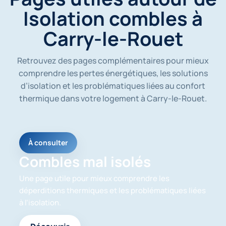
é
Isolation combles à
e
s
Carry-le-Rouet
s
o
i
Retrouvez des pages complémentaires pour mieux
e
n
comprendre les pertes énergétiques, les solutions
t
d’isolation et les problématiques liées au confort
u
thermique dans votre logement à Carry-le-Rouet.
t
i
l
i
s
À consulter
é
e
Combles mal isolés
s
p
Une page utile pour mieux comprendre les
o
déperditions thermiques et les problématiques liées
u
à l’isolation.
r
m
e