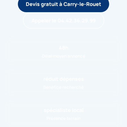
Devis gratuit à Carry-le-Rouet
Appeler le 04.42.36.29.99
48h
Délai moyen annoncé
réduit dépenses
Bénéfice recherché
spécialiste local
Présence terrain