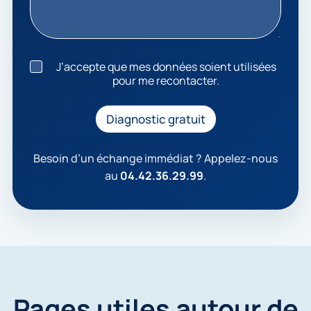
J
J’accepte que mes données soient utilisées
’
pour me recontacter.
a
c
c
Diagnostic gratuit
e
p
t
Besoin d’un échange immédiat ? Appelez-nous
e
au
04.42.36.29.99
.
q
u
e
m
e
s
d
o
n
Pages utiles autour de
n