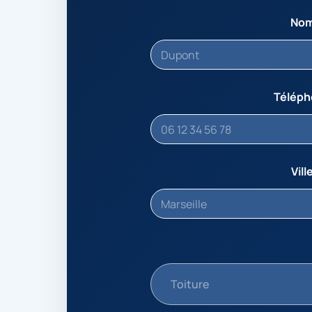
No
Télép
Vill
Toiture