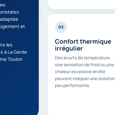
tes
constatez
 adaptée
 logement et
03
Confort thermique
ns les
irrégulier
es à La Garde
Des écarts de température,
mme Toulon
une sensation de froid ou une
chaleur excessive en été
peuvent indiquer une isolatio
peu performante.