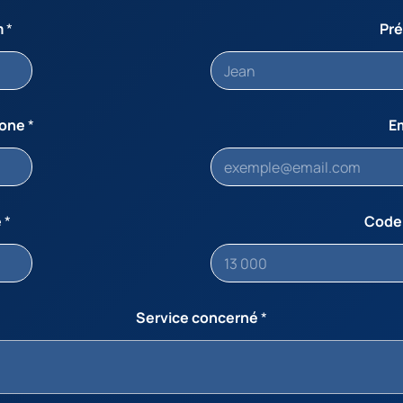
m
*
Pr
hone
*
E
e
*
Code
Service concerné
*