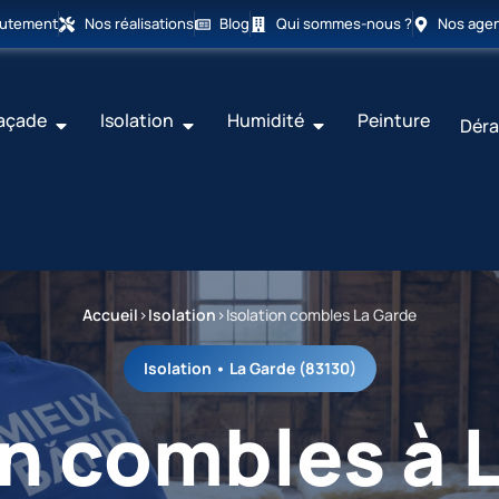
rutement
Nos réalisations
Blog
Qui sommes-nous ?
Nos age
açade
Isolation
Humidité
Peinture
Déra
Accueil
›
Isolation
›
Isolation combles La Garde
Isolation • La Garde (83130)
on combles à 