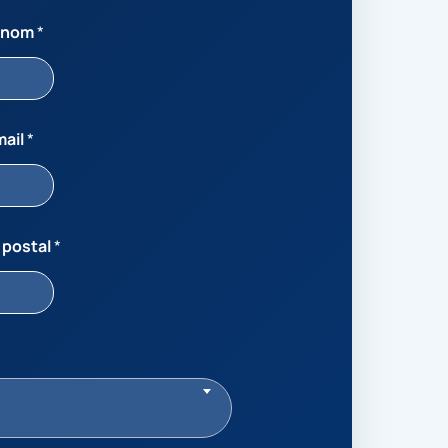
énom
*
mail
*
 postal
*