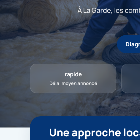
À La Garde, les com
Diagn
rapide
Délai moyen annoncé
Une approche loca