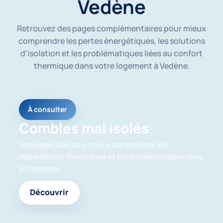
Vedène
s
o
i
Retrouvez des pages complémentaires pour mieux
e
n
comprendre les pertes énergétiques, les solutions
t
d’isolation et les problématiques liées au confort
u
thermique dans votre logement à Vedène.
t
i
l
i
s
À consulter
é
e
Combles mal isolés
s
p
Une page utile pour mieux comprendre les
o
déperditions thermiques et les problématiques liées
u
à l’isolation.
r
m
e
Découvrir
r
e
c