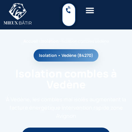
Accueil
›
Isolation
›
Isolation combles Vedène
Isolation • Vedène (84270)
Isolation combles à
Vedène
À Vedène, les combles mal isolés augmentent la
facture énergétique Intervention rapide zone
Avignon