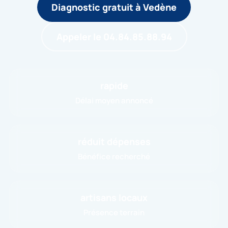
Diagnostic gratuit à Vedène
Appeler le 04.84.85.88.94
rapide
Délai moyen annoncé
réduit dépenses
Bénéfice recherché
artisans locaux
Présence terrain