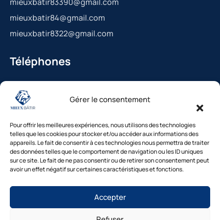
mieuxbatir83390@gmail.com
mieuxbatir84@gmail.com
mieuxbatir8322@gmail.com
Téléphones
La Bédoule : 04.42.36.29.99
Gérer le consentement
St-Cannat : 04.42.36.29.99
Solliès-Pont : 04.94.38.22.19
Pour offrir les meilleures expériences, nous utilisons des technologies
Cavaillon : 04.84.85.88.94
telles que les cookies pour stocker et/ou accéder aux informations des
appareils. Le fait de consentir à ces technologies nous permettra de traiter
Le Beausset : 04.94.38.22.19
des données telles que le comportement de navigation ou les ID uniques
sur ce site. Le fait de ne pas consentir ou de retirer son consentement peut
avoir un effet négatif sur certaines caractéristiques et fonctions.
Besoin d’un diagnostic ?
Accepter
Nos experts vous répondent
sous 48h
Refuser