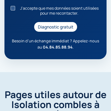
J
J’accepte que mes données soient utilisées
’
pour me recontacter.
a
c
c
Diagnostic gratuit
e
p
t
Besoin d’un échange immédiat ? Appelez-nous
e
au
04.84.85.88.94
.
q
u
e
m
e
s
d
o
n
Pages utiles autour de
n
é
Isolation combles à
e
s